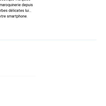
 maroquinerie depuis
rbes délicates lui
votre smartphone.
t un choix sûr pour