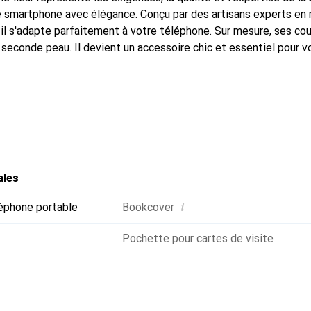
e smartphone avec élégance. Conçu par des artisans experts en
l s'adapte parfaitement à votre téléphone. Sur mesure, ses cou
 seconde peau. Il devient un accessoire chic et essentiel pour 
alement pour ses produits de haute qualité, la marque Noreve es
.
ales
i
éphone portable
Bookcover
Pochette pour cartes de visite