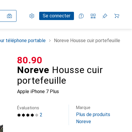
Paramètres
Compte client
Listes de comparaison
Listes d'envies
Panier
Se connecter
ur téléphone portable
Noreve Housse cuir portefeuille
CHF
80.90
Noreve
Housse cuir
portefeuille
Apple iPhone 7 Plus
Marque
Évaluations
Plus de produits
2
Noreve