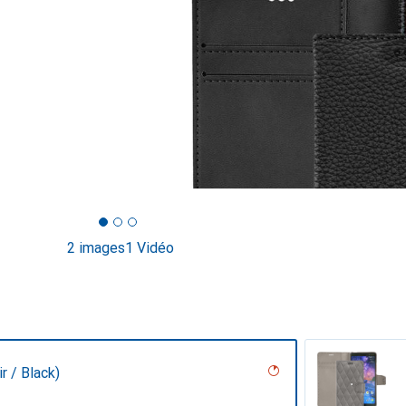
2 images
1 Vidéo
r / Black)