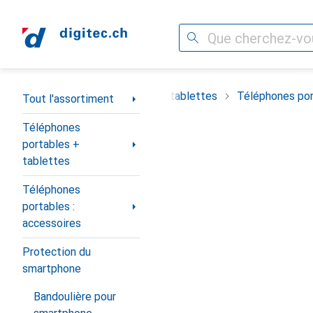
Recherche
Navigation par catégorie
timent
Téléphones portables + tablettes
Téléphones por
Tout l'assortiment
Téléphones
portables +
tablettes
Téléphones
portables :
accessoires
Protection du
smartphone
Bandoulière pour