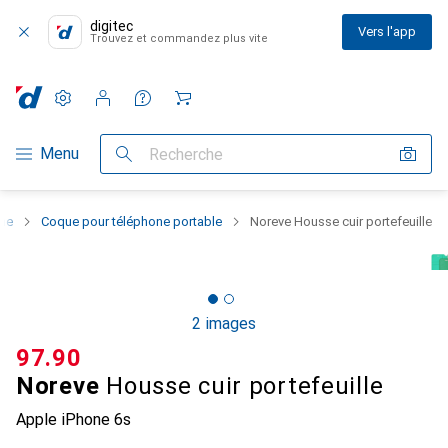
digitec
Vers l'app
Trouvez et commandez plus vite
Paramètres
Compte client
Listes de comparaison
Listes d'envies
Panier
Navigation par catégorie
Menu
Recherche
one
Coque pour téléphone portable
Noreve Housse cuir portefeuille
2 images
CHF
97.90
Noreve
Housse cuir portefeuille
Apple iPhone 6s