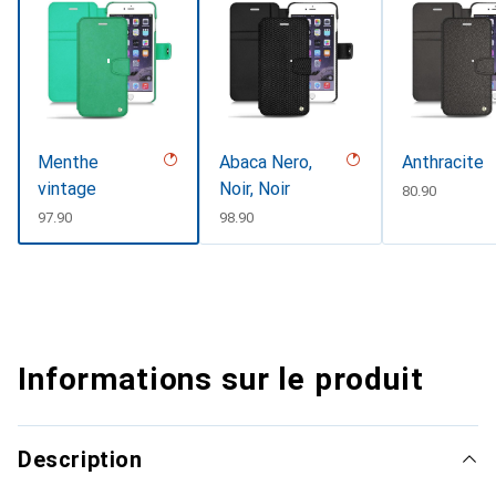
Menthe
Abaca Nero,
Anthracite
vintage
Noir, Noir
CHF
80.90
CHF
97.90
CHF
98.90
Informations sur le produit
Description