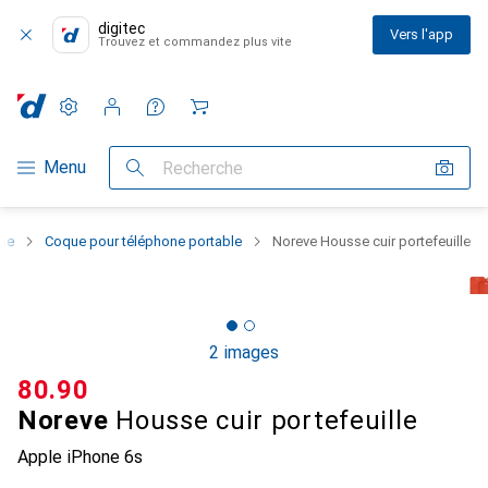
digitec
Vers l'app
Trouvez et commandez plus vite
Paramètres
Compte client
Listes de comparaison
Listes d'envies
Panier
Navigation par catégorie
Menu
Recherche
one
Coque pour téléphone portable
Noreve Housse cuir portefeuille
2 images
CHF
80.90
Noreve
Housse cuir portefeuille
Apple iPhone 6s