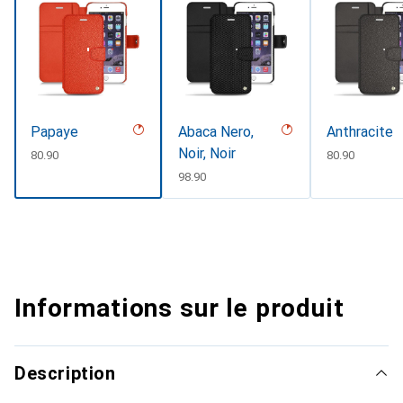
Papaye
Abaca Nero,
Anthracite
Noir, Noir
CHF
80.90
CHF
80.90
CHF
98.90
Informations sur le produit
Description