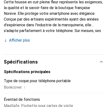
Cette housse en cuir pleine fleur représente les exigences,
la qualité et le savoir-faire de la boutique française
Noreve. Elle protège votre smartphone avec élégance.
Conçue par des artisans expérimentés ayant des années
d'expérience dans l'industrie de la maroquinerie, elle
s'adapte parfaitement à votre téléphone. Sur mesure, ses
courbes délicates lui confèrent une véritable seconde
Afficher plus
peau. Elle devient l'accessoire chic et indispensable pour
votre smartphone. Reconnaître internationalement pour
ses produits de haute qualité, la marque Noreve est un
choix fiable pour une clientèle exigeante.
Spécifications
Spécifications principales
Type de coque pour téléphone portable
i
Bookcover
Éventail de fonctions
MagSafe
,
Pochette pour cartes de visite