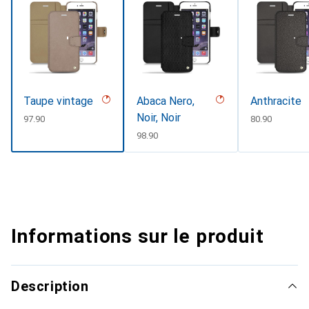
Taupe vintage
Abaca Nero,
Anthracite
Noir, Noir
CHF
97.90
CHF
80.90
CHF
98.90
Informations sur le produit
Description