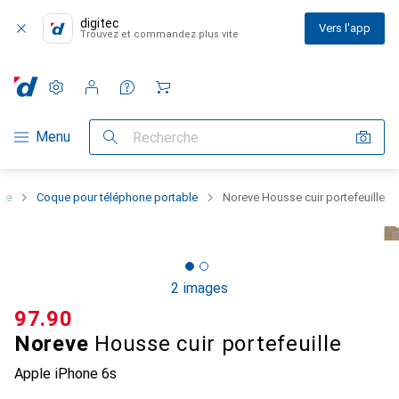
digitec
Vers l'app
Trouvez et commandez plus vite
Paramètres
Compte client
Listes de comparaison
Listes d'envies
Panier
Navigation par catégorie
Menu
Recherche
one
Coque pour téléphone portable
Noreve Housse cuir portefeuille
2 images
CHF
97.90
Noreve
Housse cuir portefeuille
Apple iPhone 6s