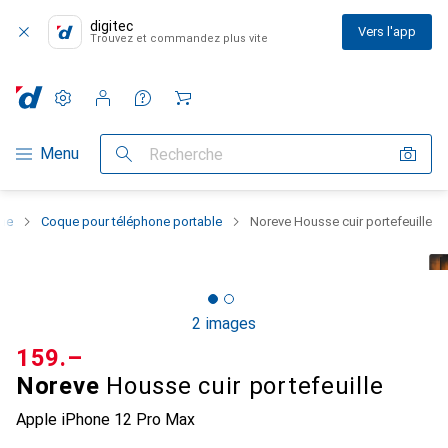
digitec
Vers l'app
Trouvez et commandez plus vite
Paramètres
Compte client
Listes de comparaison
Listes d'envies
Panier
Navigation par catégorie
Menu
Recherche
one
Coque pour téléphone portable
Noreve Housse cuir portefeuille
2 images
CHF
159.–
Noreve
Housse cuir portefeuille
Apple iPhone 12 Pro Max