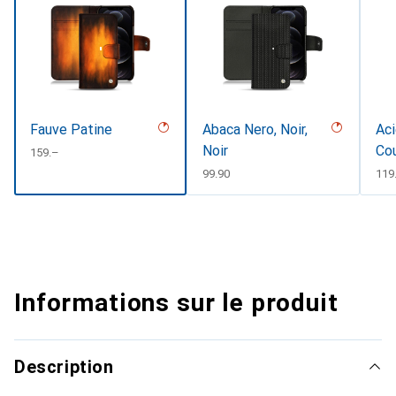
Fauve Patine
Abaca Nero, Noir,
Aci
Noir
Co
CHF
159.–
CHF
99.90
CH
119
Informations sur le produit
Description