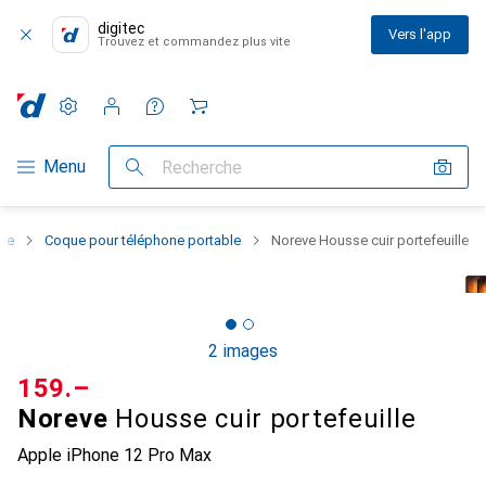
digitec
Vers l'app
Trouvez et commandez plus vite
Paramètres
Compte client
Listes de comparaison
Listes d'envies
Panier
Navigation par catégorie
Menu
Recherche
one
Coque pour téléphone portable
Noreve Housse cuir portefeuille
2 images
CHF
159.–
Noreve
Housse cuir portefeuille
Apple iPhone 12 Pro Max