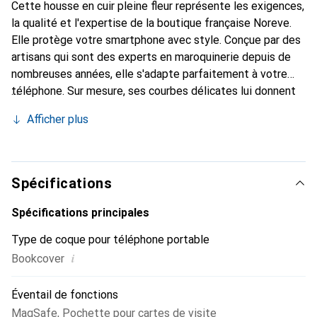
Cette housse en cuir pleine fleur représente les exigences,
la qualité et l'expertise de la boutique française Noreve.
Elle protège votre smartphone avec style. Conçue par des
artisans qui sont des experts en maroquinerie depuis de
nombreuses années, elle s'adapte parfaitement à votre
téléphone. Sur mesure, ses courbes délicates lui donnent
une véritable seconde peau. Elle devient l'accessoire chic
Afficher plus
et indispensable de votre smartphone. Reconnaissante à
l'international pour ses produits de haute qualité, la
marque Noreve est un choix sûr pour une clientèle
exigeante.
Spécifications
Spécifications principales
Type de coque pour téléphone portable
i
Bookcover
Éventail de fonctions
MagSafe
,
Pochette pour cartes de visite