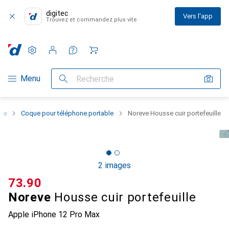
digitec
Vers l'app
Trouvez et commandez plus vite
Paramètres
Compte client
Listes de comparaison
Listes d'envies
Panier
Navigation par catégorie
Menu
Recherche
one
Coque pour téléphone portable
Noreve Housse cuir portefeuille
2 images
CHF
73.90
Noreve
Housse cuir portefeuille
Apple iPhone 12 Pro Max