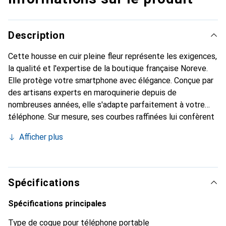
Description
Cette housse en cuir pleine fleur représente les exigences,
la qualité et l'expertise de la boutique française Noreve.
Elle protège votre smartphone avec élégance. Conçue par
des artisans experts en maroquinerie depuis de
nombreuses années, elle s'adapte parfaitement à votre
téléphone. Sur mesure, ses courbes raffinées lui confèrent
une véritable seconde peau. Elle devient l'accessoire chic
Afficher plus
et indispensable pour votre smartphone. Reconnaître
internationalement pour ses produits de haute qualité, la
marque Noreve est un choix sûr pour une clientèle
exigeante.
Spécifications
Spécifications principales
Type de coque pour téléphone portable