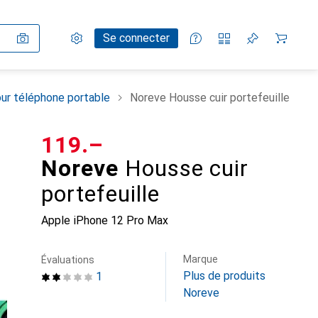
Paramètres
Compte client
Listes de comparaison
Listes d'envies
Panier
Se connecter
ur téléphone portable
Noreve Housse cuir portefeuille
CHF
119.–
Noreve
Housse cuir
portefeuille
Apple iPhone 12 Pro Max
Marque
Évaluations
Plus de produits
1
Noreve