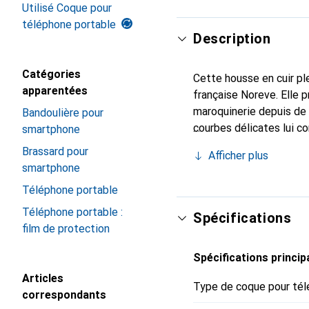
Utilisé Coque pour
téléphone portable
Description
Catégories
Cette housse en cuir ple
apparentées
française Noreve. Elle 
maroquinerie depuis de 
Bandoulière pour
courbes délicates lui co
smartphone
de votre smartphone. Re
Brassard pour
Afficher plus
est un choix sûr pour un
smartphone
Téléphone portable
Téléphone portable :
Spécifications
film de protection
Spécifications princip
Articles
Type de coque pour tél
correspondants