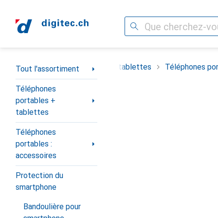
Recherche
Navigation par catégorie
timent
Téléphones portables + tablettes
Téléphones por
Tout l'assortiment
Téléphones
portables +
tablettes
Téléphones
portables :
accessoires
Protection du
smartphone
Bandoulière pour