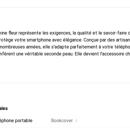
ine fleur représente les exigences, la qualité et le savoir-faire 
protège votre smartphone avec élégance. Conçue par des artisa
nombreuses années, elle s'adapte parfaitement à votre télépho
nfèrent une véritable seconde peau. Elle devient l'accessoire ch
connaître internationalement pour ses produits de haute quali
e clientèle exigeante.
ales
i
éphone portable
Bookcover