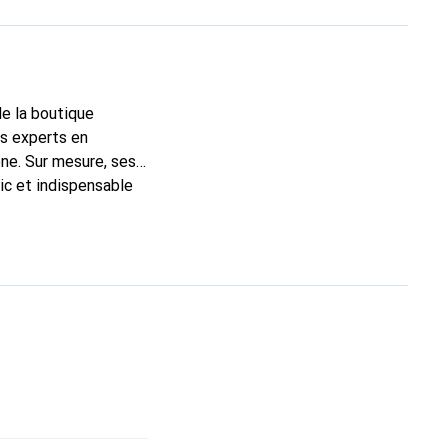
de la boutique
ns experts en
ne. Sur mesure, ses
ic et indispensable
té, la marque Noreve