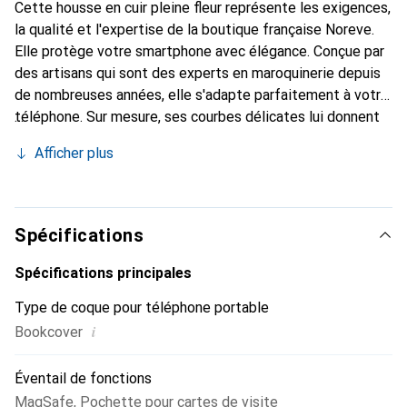
Cette housse en cuir pleine fleur représente les exigences,
la qualité et l'expertise de la boutique française Noreve.
Elle protège votre smartphone avec élégance. Conçue par
des artisans qui sont des experts en maroquinerie depuis
de nombreuses années, elle s'adapte parfaitement à votre
téléphone. Sur mesure, ses courbes délicates lui donnent
une véritable seconde peau. Elle devient un accessoire
Afficher plus
chic et essentiel pour votre smartphone. Reconnaissable à
l'international pour ses produits de haute qualité, la
marque Noreve est un choix sûr pour une clientèle
exigeante.
Spécifications
Spécifications principales
Type de coque pour téléphone portable
i
Bookcover
Éventail de fonctions
MagSafe
,
Pochette pour cartes de visite