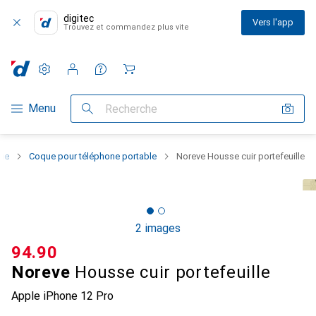
digitec
Vers l'app
Trouvez et commandez plus vite
Paramètres
Compte client
Listes de comparaison
Listes d'envies
Panier
Navigation par catégorie
Menu
Recherche
one
Coque pour téléphone portable
Noreve Housse cuir portefeuille
2 images
CHF
94.90
Noreve
Housse cuir portefeuille
Apple iPhone 12 Pro