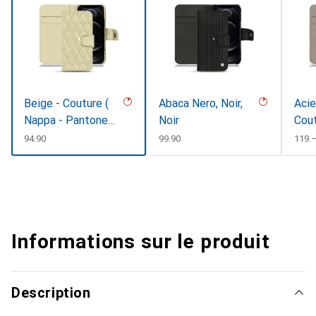
Beige - Couture (
Abaca Nero, Noir,
Acie
Nappa - Pantone
Noir
Cou
#ceb888 )
CHF
94.90
CHF
99.90
CHF
119.
Informations sur le produit
Description