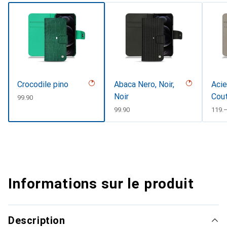
Crocodile pino
Abaca Nero, Noir,
Acie
Noir
Cou
CHF
99.90
CHF
99.90
CHF
119.
Informations sur le produit
Description