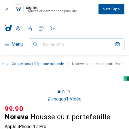
digitec
Vers l'app
Trouvez et commandez plus vite
Paramètres
Compte client
Listes de comparaison
Listes d'envies
Panier
Navigation par catégorie
Menu
Recherche
one
Coque pour téléphone portable
Noreve Housse cuir portefeuille
2 images
1 Vidéo
CHF
99.90
Noreve
Housse cuir portefeuille
Apple iPhone 12 Pro