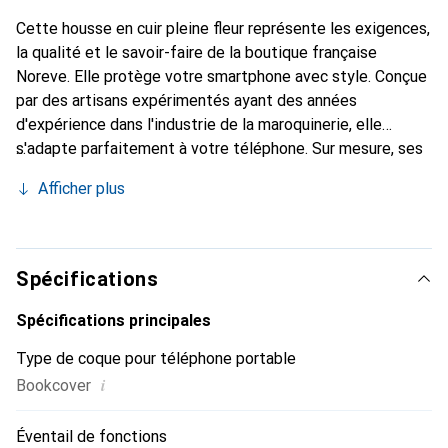
Cette housse en cuir pleine fleur représente les exigences,
la qualité et le savoir-faire de la boutique française
Noreve. Elle protège votre smartphone avec style. Conçue
par des artisans expérimentés ayant des années
d'expérience dans l'industrie de la maroquinerie, elle
s'adapte parfaitement à votre téléphone. Sur mesure, ses
courbes délicates lui confèrent une véritable seconde
Afficher plus
peau. Elle devient l'accessoire chic et indispensable pour
votre smartphone. La marque Noreve est reconnue
internationalement pour ses produits de haute qualité et
constitue un choix fiable pour une clientèle exigeante.
Spécifications
Spécifications principales
Type de coque pour téléphone portable
i
Bookcover
Éventail de fonctions