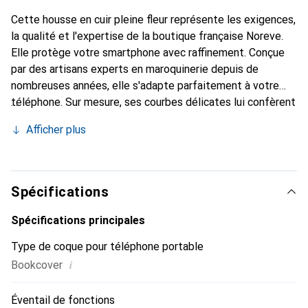
Cette housse en cuir pleine fleur représente les exigences,
la qualité et l'expertise de la boutique française Noreve.
Elle protège votre smartphone avec raffinement. Conçue
par des artisans experts en maroquinerie depuis de
nombreuses années, elle s'adapte parfaitement à votre
téléphone. Sur mesure, ses courbes délicates lui confèrent
une véritable seconde peau. Elle devient un accessoire
Afficher plus
chic et essentiel pour votre smartphone. Reconnaître
internationalement pour ses produits de haute qualité, la
marque Noreve est un choix sûr pour une clientèle
exigeante.
Spécifications
Spécifications principales
Type de coque pour téléphone portable
i
Bookcover
Éventail de fonctions