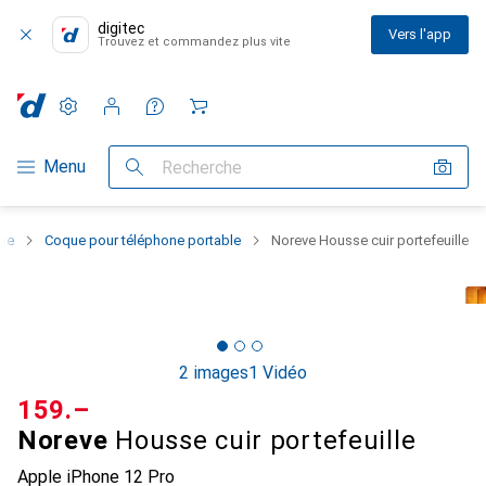
digitec
Vers l'app
Trouvez et commandez plus vite
Paramètres
Compte client
Listes de comparaison
Listes d'envies
Panier
Navigation par catégorie
Menu
Recherche
one
Coque pour téléphone portable
Noreve Housse cuir portefeuille
2 images
1 Vidéo
CHF
159.–
Noreve
Housse cuir portefeuille
Apple iPhone 12 Pro