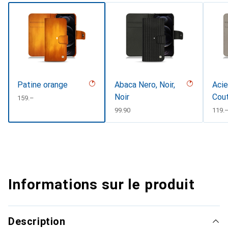
Patine orange
Abaca Nero, Noir,
Acie
Noir
Cou
CHF
159.–
CHF
99.90
CHF
119.
Informations sur le produit
Description