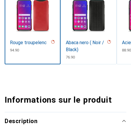
Rouge troupelenc
Abaca nero ( Noir /
Acie
Black)
CHF
94.90
CHF
88.90
CHF
76.90
Informations sur le produit
Description