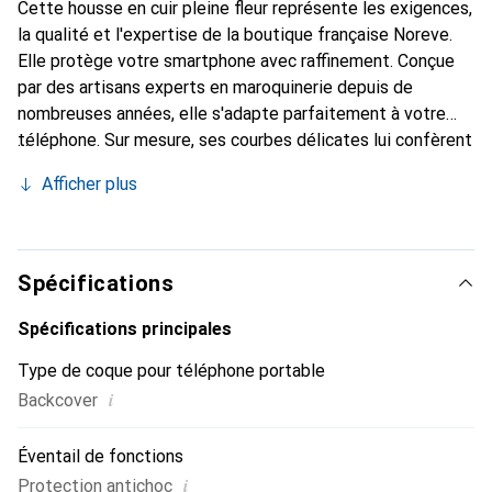
Cette housse en cuir pleine fleur représente les exigences,
la qualité et l'expertise de la boutique française Noreve.
Elle protège votre smartphone avec raffinement. Conçue
par des artisans experts en maroquinerie depuis de
nombreuses années, elle s'adapte parfaitement à votre
téléphone. Sur mesure, ses courbes délicates lui confèrent
une véritable seconde peau. Elle devient l'accessoire chic
Afficher plus
et indispensable de votre smartphone. Reconnu
internationalement pour ses produits de haute qualité, la
marque Noreve est un choix sûr pour une clientèle
exigeante.
Spécifications
Spécifications principales
Type de coque pour téléphone portable
i
Backcover
Éventail de fonctions
i
Protection antichoc