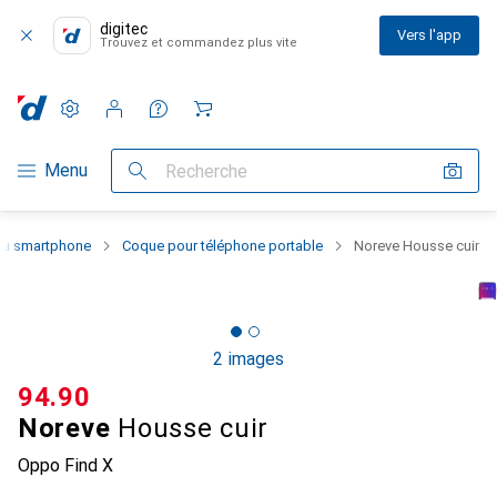
digitec
Vers l'app
Trouvez et commandez plus vite
Paramètres
Compte client
Listes de comparaison
Listes d'envies
Panier
Navigation par catégorie
Menu
Recherche
 du smartphone
Coque pour téléphone portable
Noreve Housse cuir
2 images
CHF
94.90
Noreve
Housse cuir
Oppo Find X