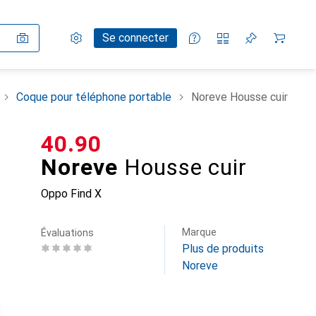
Paramètres
Compte client
Listes de comparaison
Listes d'envies
Panier
Se connecter
Coque pour téléphone portable
Noreve Housse cuir
CHF
40.90
Noreve
Housse cuir
Oppo Find X
Marque
Évaluations
Plus de produits
Noreve