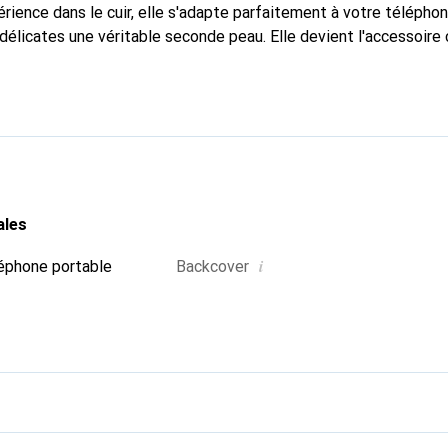
rience dans le cuir, elle s'adapte parfaitement à votre téléphon
délicates une véritable seconde peau. Elle devient l'accessoire 
 La marque Noreve est reconnue internationalement pour ses pr
choix fiable pour une clientèle exigeante.
ales
i
éphone portable
Backcover