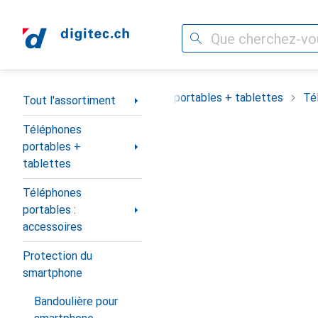
Recherche
Navigation par catégorie
Tout l'assortiment
Téléphones portables + tablettes
Té
Tout l'assortiment
Téléphones
portables +
tablettes
Téléphones
portables :
accessoires
Protection du
smartphone
Bandoulière pour