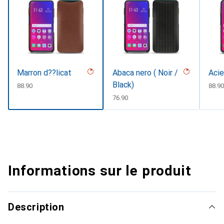
Marron d??licat
Abaca nero ( Noir /
Acie
Black)
CHF
88.90
CHF
88.90
CHF
76.90
Informations sur le produit
Description