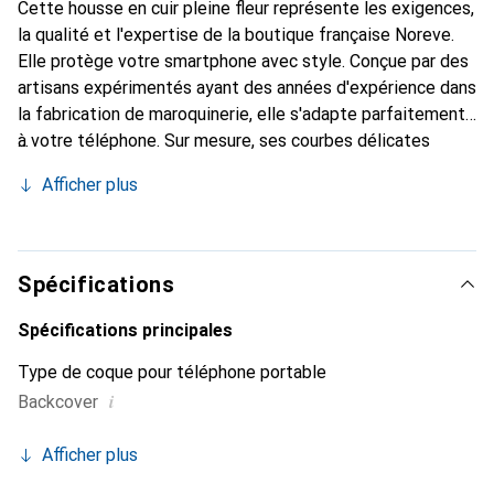
Cette housse en cuir pleine fleur représente les exigences,
la qualité et l'expertise de la boutique française Noreve.
Elle protège votre smartphone avec style. Conçue par des
artisans expérimentés ayant des années d'expérience dans
la fabrication de maroquinerie, elle s'adapte parfaitement
à votre téléphone. Sur mesure, ses courbes délicates
offrent une véritable seconde peau. Elle devient un
Afficher plus
accessoire chic et indispensable pour votre smartphone.
Reconnaître internationalement pour ses produits de
haute qualité, la marque Noreve est un choix fiable pour
une clientèle exigeante.
Spécifications
Spécifications principales
Type de coque pour téléphone portable
i
Backcover
Afficher plus