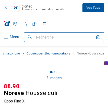
digitec
Vers l'app
Trouvez et commandez plus vite
Paramètres
Compte client
Listes de comparaison
Listes d'envies
Panier
Navigation par catégorie
Menu
Recherche
 du smartphone
Coque pour téléphone portable
Noreve Housse cuir
2 images
CHF
88.90
Noreve
Housse cuir
Oppo Find X