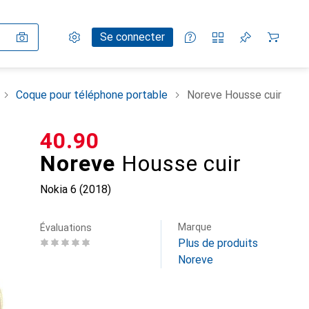
Paramètres
Compte client
Listes de comparaison
Listes d'envies
Panier
Se connecter
Coque pour téléphone portable
Noreve Housse cuir
CHF
40.90
Noreve
Housse cuir
Nokia 6 (2018)
Marque
Évaluations
Plus de produits
Noreve