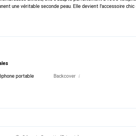
nnent une véritable seconde peau. Elle devient l'accessoire chic
Reconnaître internationalement pour ses produits de haute qual
 pour une clientèle exigeante.
ales
i
éphone portable
Backcover