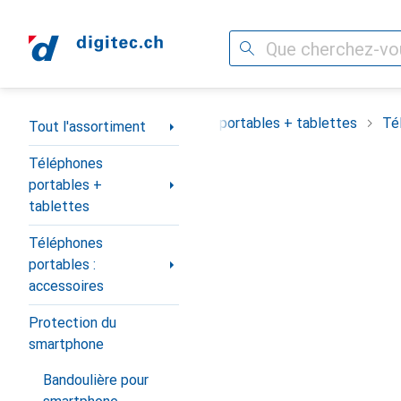
Recherche
Navigation par catégorie
Tout l'assortiment
Téléphones portables + tablettes
Té
Tout l'assortiment
Téléphones
portables +
tablettes
Téléphones
portables :
accessoires
Protection du
smartphone
Bandoulière pour