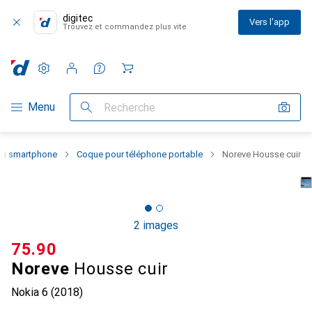
digitec
Vers l'app
Trouvez et commandez plus vite
Paramètres
Compte client
Listes de comparaison
Listes d'envies
Panier
Navigation par catégorie
Menu
Recherche
 du smartphone
Coque pour téléphone portable
Noreve Housse cuir
2 images
CHF
75.90
Noreve
Housse cuir
Nokia 6 (2018)