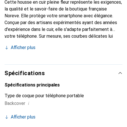
Cette housse en cuir pleine fleur représente les exigences,
la qualité et le savoir-faire de la boutique française
Noreve. Elle protège votre smartphone avec élégance.
Conçue par des artisans expérimentés ayant des années
d'expérience dans le cuir, elle s'adapte parfaitement à
votre téléphone. Sur mesure, ses courbes délicates lui
confèrent une véritable seconde peau. Elle devient
Afficher plus
l'accessoire chic et indispensable pour votre smartphone.
Reconnaître internationalement pour ses produits de
haute qualité, la marque Noreve est un choix fiable pour
une clientèle exigeante.
Spécifications
Spécifications principales
Type de coque pour téléphone portable
i
Backcover
Afficher plus