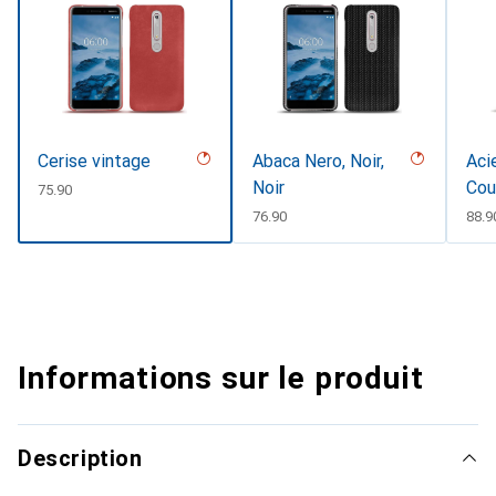
Cerise vintage
Abaca Nero, Noir,
Aci
Noir
Cou
CHF
75.90
CHF
76.90
CHF
88.9
Informations sur le produit
Description