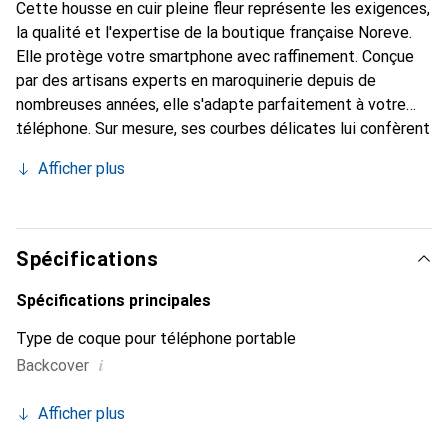
Cette housse en cuir pleine fleur représente les exigences,
la qualité et l'expertise de la boutique française Noreve.
Elle protège votre smartphone avec raffinement. Conçue
par des artisans experts en maroquinerie depuis de
nombreuses années, elle s'adapte parfaitement à votre
téléphone. Sur mesure, ses courbes délicates lui confèrent
une véritable seconde peau. Elle devient un accessoire
Afficher plus
chic et essentiel pour votre smartphone. Reconnaître
internationalement pour ses produits de haute qualité, la
marque Noreve est un choix sûr pour une clientèle
exigeante.
Spécifications
Spécifications principales
Type de coque pour téléphone portable
i
Backcover
Afficher plus