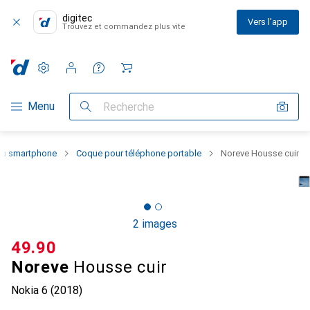
digitec
Vers l'app
Trouvez et commandez plus vite
Paramètres
Compte client
Listes de comparaison
Listes d'envies
Panier
Navigation par catégorie
Menu
Recherche
 du smartphone
Coque pour téléphone portable
Noreve Housse cuir
2 images
CHF
49.90
Noreve
Housse cuir
Nokia 6 (2018)