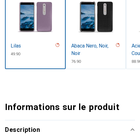
Lilas
Abaca Nero, Noir,
Aci
Noir
Cou
CHF
49.90
CHF
76.90
CHF
88.9
Informations sur le produit
Description