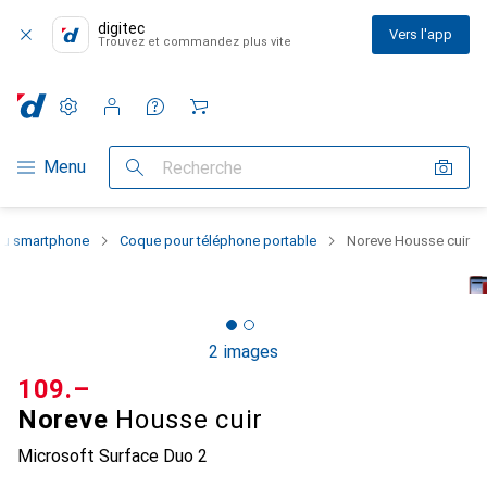
digitec
Vers l'app
Trouvez et commandez plus vite
Paramètres
Compte client
Listes de comparaison
Listes d'envies
Panier
Navigation par catégorie
Menu
Recherche
 du smartphone
Coque pour téléphone portable
Noreve Housse cuir
2 images
CHF
109.–
Noreve
Housse cuir
Microsoft Surface Duo 2