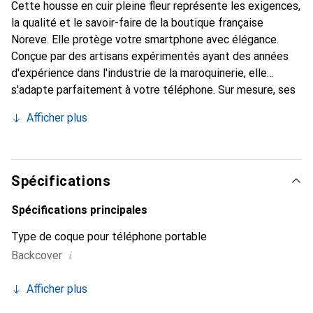
Cette housse en cuir pleine fleur représente les exigences,
la qualité et le savoir-faire de la boutique française
Noreve. Elle protège votre smartphone avec élégance.
Conçue par des artisans expérimentés ayant des années
d'expérience dans l'industrie de la maroquinerie, elle
s'adapte parfaitement à votre téléphone. Sur mesure, ses
courbes délicates lui donnent une véritable seconde peau.
Afficher plus
Elle devient un accessoire chic et indispensable pour votre
smartphone. Reconnaître internationalement pour ses
produits de haute qualité, la marque Noreve est un choix
fiable pour une clientèle exigeante.
Spécifications
Spécifications principales
Type de coque pour téléphone portable
i
Backcover
Afficher plus