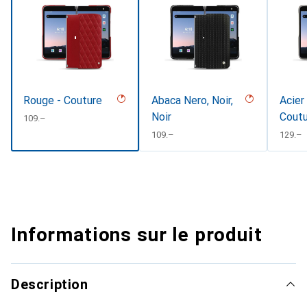
Rouge - Couture
Abaca Nero, Noir,
Acier
Noir
Cout
CHF
109.–
CHF
109.–
CHF
129.–
Informations sur le produit
Description