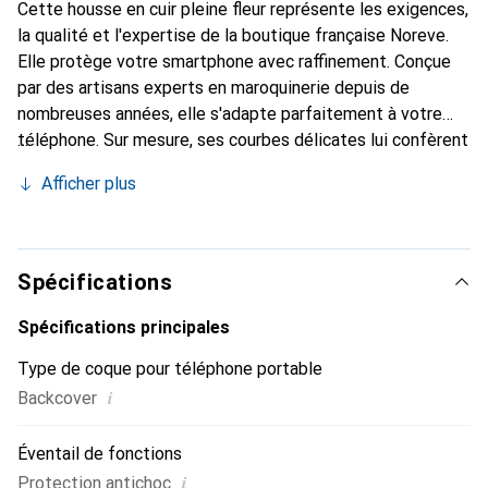
Cette housse en cuir pleine fleur représente les exigences,
la qualité et l'expertise de la boutique française Noreve.
Elle protège votre smartphone avec raffinement. Conçue
par des artisans experts en maroquinerie depuis de
nombreuses années, elle s'adapte parfaitement à votre
téléphone. Sur mesure, ses courbes délicates lui confèrent
une véritable seconde peau. Elle devient un accessoire
Afficher plus
chic et essentiel de votre smartphone. Reconnaître
internationalement pour ses produits de haute qualité, la
marque Noreve est un choix sûr pour une clientèle
exigeante.
Spécifications
Spécifications principales
Type de coque pour téléphone portable
i
Backcover
Éventail de fonctions
i
Protection antichoc