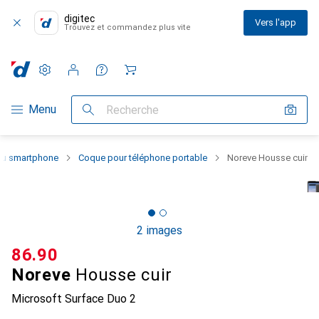
digitec
Vers l'app
Trouvez et commandez plus vite
Paramètres
Compte client
Listes de comparaison
Listes d'envies
Panier
Navigation par catégorie
Menu
Recherche
 du smartphone
Coque pour téléphone portable
Noreve Housse cuir
2 images
CHF
86.90
Noreve
Housse cuir
Microsoft Surface Duo 2