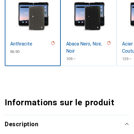
Anthracite
Abaca Nero, Noir,
Acier
Noir
Cout
CHF
86.90
CHF
109.–
CHF
129.–
Informations sur le produit
Description