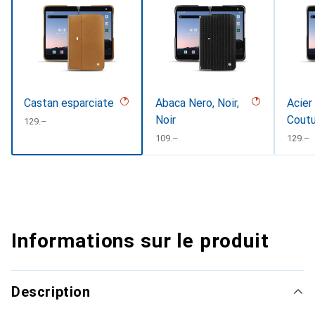
Castan esparciate
Abaca Nero, Noir,
Acier
Noir
Cout
CHF
129.–
CHF
109.–
CHF
129.–
Informations sur le produit
Description