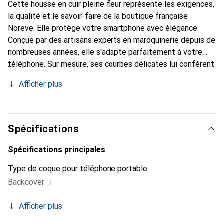
Cette housse en cuir pleine fleur représente les exigences,
la qualité et le savoir-faire de la boutique française
Noreve. Elle protège votre smartphone avec élégance.
Conçue par des artisans experts en maroquinerie depuis de
nombreuses années, elle s'adapte parfaitement à votre
téléphone. Sur mesure, ses courbes délicates lui confèrent
une véritable seconde peau. Elle devient l'accessoire chic
Afficher plus
et indispensable pour votre smartphone. La marque
Noreve est reconnue internationalement pour ses produits
de haute qualité et constitue un choix sûr pour une
clientèle exigeante.
Spécifications
Spécifications principales
Type de coque pour téléphone portable
i
Backcover
Afficher plus