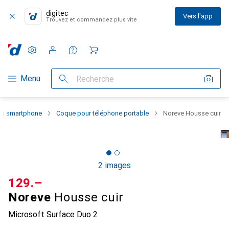
digitec
Vers l'app
Trouvez et commandez plus vite
Paramètres
Compte client
Listes de comparaison
Listes d'envies
Panier
Navigation par catégorie
Menu
Recherche
 du smartphone
Coque pour téléphone portable
Noreve Housse cuir
2 images
CHF
129.–
Noreve
Housse cuir
Microsoft Surface Duo 2