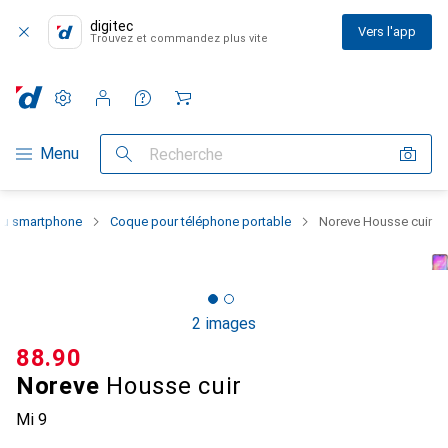
digitec
Vers l'app
Trouvez et commandez plus vite
Paramètres
Compte client
Listes de comparaison
Listes d'envies
Panier
Navigation par catégorie
Menu
Recherche
 du smartphone
Coque pour téléphone portable
Noreve Housse cuir
2 images
CHF
88.90
Noreve
Housse cuir
Mi 9