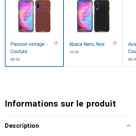
Passion vintage -
Abaca Nero, Noir
Aci
Couture
Cou
CHF
76.90
CHF
88.90
CHF
88.9
Informations sur le produit
Description