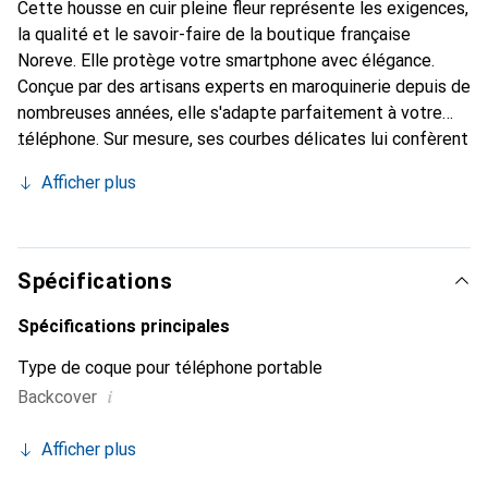
Cette housse en cuir pleine fleur représente les exigences,
la qualité et le savoir-faire de la boutique française
Noreve. Elle protège votre smartphone avec élégance.
Conçue par des artisans experts en maroquinerie depuis de
nombreuses années, elle s'adapte parfaitement à votre
téléphone. Sur mesure, ses courbes délicates lui confèrent
une véritable seconde peau. Elle devient un accessoire
Afficher plus
chic et indispensable pour votre smartphone. Reconnaître
à l'international pour ses produits de haute qualité, la
marque Noreve est un choix sûr pour une clientèle
exigeante.
Spécifications
Spécifications principales
Type de coque pour téléphone portable
i
Backcover
Afficher plus