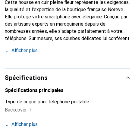
Cette housse en cuir pleine fleur représente les exigences,
la qualité et l'expertise de la boutique française Noreve.
Elle protège votre smartphone avec élégance. Conçue par
des artisans experts en maroquinerie depuis de
nombreuses années, elle s'adapte parfaitement à votre
téléphone. Sur mesure, ses courbes délicates lui confèrent
une véritable seconde peau. Elle devient l'accessoire chic
Afficher plus
et indispensable pour votre smartphone. Reconnaître
internationalement pour ses produits de haute qualité, la
marque Noreve est un choix sûr pour une clientèle
exigeante.
Spécifications
Spécifications principales
Type de coque pour téléphone portable
i
Backcover
Afficher plus