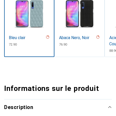
Bleu clair
Abaca Nero, Noir
Aci
Cou
CHF
72.90
CHF
76.90
CHF
88.9
Informations sur le produit
Description