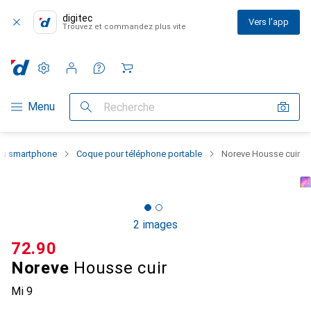
digitec
Vers l'app
Trouvez et commandez plus vite
Paramètres
Compte client
Listes de comparaison
Listes d'envies
Panier
Navigation par catégorie
Menu
Recherche
 du smartphone
Coque pour téléphone portable
Noreve Housse cuir
2 images
CHF
72.90
Noreve
Housse cuir
Mi 9