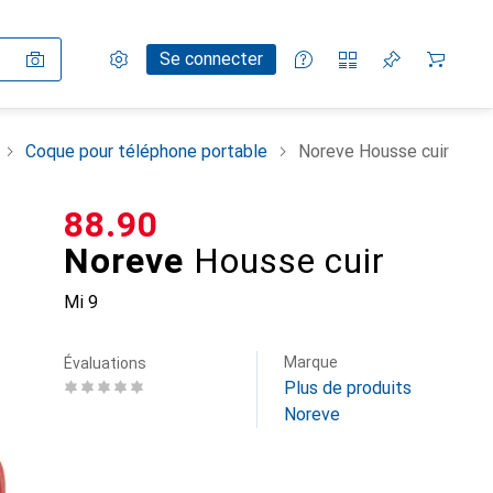
Paramètres
Compte client
Listes de comparaison
Listes d'envies
Panier
Se connecter
Coque pour téléphone portable
Noreve Housse cuir
CHF
88.90
Noreve
Housse cuir
Mi 9
Marque
Évaluations
Plus de produits
Noreve