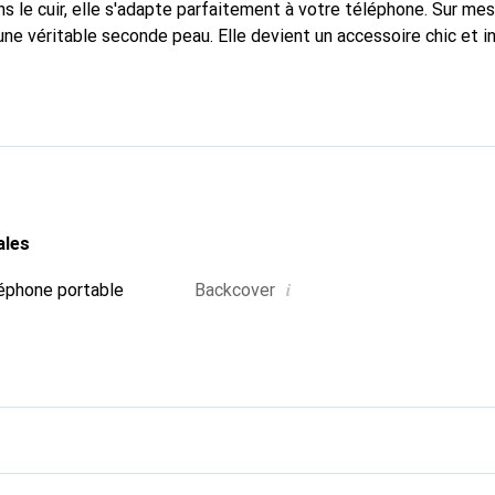
s le cuir, elle s'adapte parfaitement à votre téléphone. Sur me
 une véritable seconde peau. Elle devient un accessoire chic et 
naître internationalement pour ses produits de haute qualité,
 clientèle exigeante.
ales
i
éphone portable
Backcover