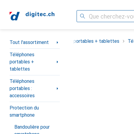
Recherche
Navigation par catégorie
Tout l'assortiment
Téléphones portables + tablettes
Té
Tout l'assortiment
Téléphones
portables +
tablettes
Téléphones
portables :
accessoires
Protection du
smartphone
Bandoulière pour