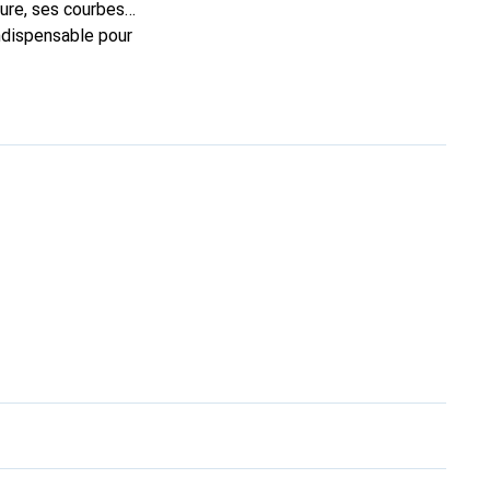
sure, ses courbes
indispensable pour
 la marque Noreve est