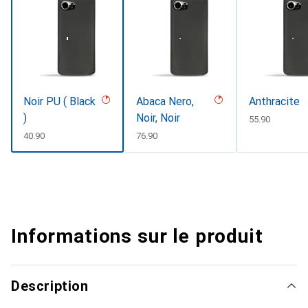
Noir PU ( Black
Abaca Nero,
Anthracite
)
Noir, Noir
CHF
55.90
CHF
40.90
CHF
76.90
Informations sur le produit
Description