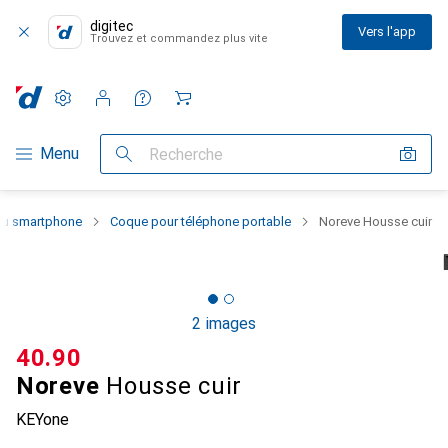
digitec
Vers l'app
Trouvez et commandez plus vite
Paramètres
Compte client
Listes de comparaison
Listes d'envies
Panier
Navigation par catégorie
Menu
Recherche
 du smartphone
Coque pour téléphone portable
Noreve Housse cuir
2 images
CHF
40.90
Noreve
Housse cuir
KEYone