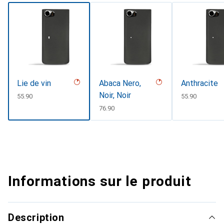
Lie de vin
Abaca Nero,
Anthracite
Noir, Noir
CHF
55.90
CHF
55.90
CHF
76.90
Informations sur le produit
Description