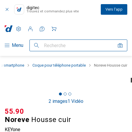
digitec
Vers l'app
Trouvez et commandez plus vite
Paramètres
Compte client
Listes de comparaison
Listes d'envies
Panier
Navigation par catégorie
Menu
Recherche
 du smartphone
Coque pour téléphone portable
Noreve Housse cuir
2 images
1 Vidéo
CHF
55.90
Noreve
Housse cuir
KEYone