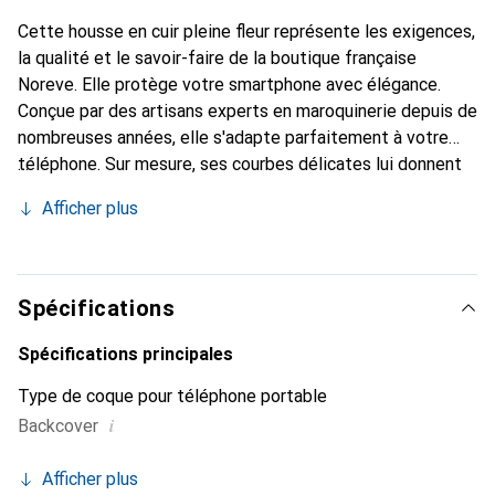
Cette housse en cuir pleine fleur représente les exigences,
la qualité et le savoir-faire de la boutique française
Noreve. Elle protège votre smartphone avec élégance.
Conçue par des artisans experts en maroquinerie depuis de
nombreuses années, elle s'adapte parfaitement à votre
téléphone. Sur mesure, ses courbes délicates lui donnent
une véritable seconde peau. Elle devient l'accessoire chic
Afficher plus
et indispensable de votre smartphone. Reconnaître
internationalement pour ses produits de haute qualité, la
marque Noreve est un choix sûr pour une clientèle
exigeante.
Spécifications
Spécifications principales
Type de coque pour téléphone portable
i
Backcover
Afficher plus