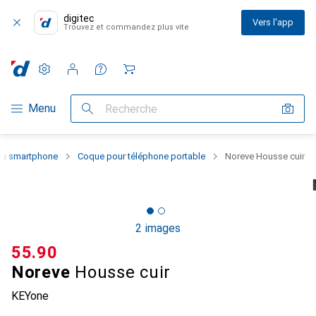
digitec
Vers l'app
Trouvez et commandez plus vite
Paramètres
Compte client
Listes de comparaison
Listes d'envies
Panier
Navigation par catégorie
Menu
Recherche
 du smartphone
Coque pour téléphone portable
Noreve Housse cuir
2 images
CHF
55.90
Noreve
Housse cuir
KEYone