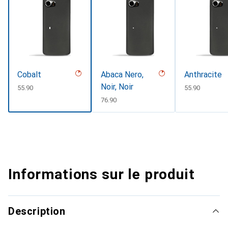
Cobalt
Abaca Nero,
Anthracite
Noir, Noir
CHF
55.90
CHF
55.90
CHF
76.90
Informations sur le produit
Description