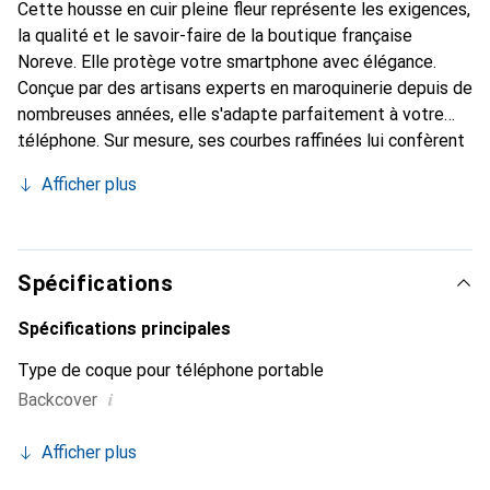
Cette housse en cuir pleine fleur représente les exigences,
la qualité et le savoir-faire de la boutique française
Noreve. Elle protège votre smartphone avec élégance.
Conçue par des artisans experts en maroquinerie depuis de
nombreuses années, elle s'adapte parfaitement à votre
téléphone. Sur mesure, ses courbes raffinées lui confèrent
une véritable seconde peau. Elle devient l'accessoire chic
Afficher plus
et indispensable de votre smartphone. Reconnaissable à
l'international pour ses produits de haute qualité, la
marque Noreve est un choix sûr pour une clientèle
exigeante.
Spécifications
Spécifications principales
Type de coque pour téléphone portable
i
Backcover
Afficher plus