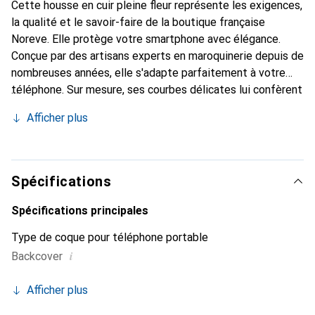
Cette housse en cuir pleine fleur représente les exigences,
la qualité et le savoir-faire de la boutique française
Noreve. Elle protège votre smartphone avec élégance.
Conçue par des artisans experts en maroquinerie depuis de
nombreuses années, elle s'adapte parfaitement à votre
téléphone. Sur mesure, ses courbes délicates lui confèrent
une véritable seconde peau. Elle devient l'accessoire chic
Afficher plus
et indispensable de votre smartphone. Reconnaître
internationalement pour ses produits de haute qualité, la
marque Noreve est un choix sûr pour une clientèle
exigeante.
Spécifications
Spécifications principales
Type de coque pour téléphone portable
i
Backcover
Afficher plus