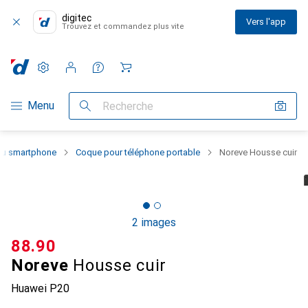
digitec
Vers l'app
Trouvez et commandez plus vite
Paramètres
Compte client
Listes de comparaison
Listes d'envies
Panier
Navigation par catégorie
Menu
Recherche
 du smartphone
Coque pour téléphone portable
Noreve Housse cuir
2 images
CHF
88.90
Noreve
Housse cuir
Huawei P20