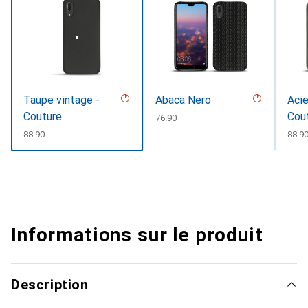
Taupe vintage -
Abaca Nero
Acie
Couture
Cou
CHF
76.90
CHF
88.90
CHF
88.9
Informations sur le produit
Description