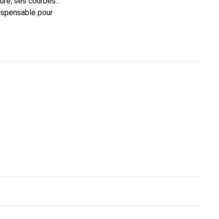
sure, ses courbes
dispensable pour
 la marque Noreve est