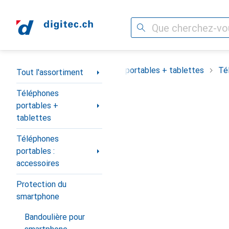
Recherche
Navigation par catégorie
Tout l'assortiment
Téléphones portables + tablettes
Té
Tout l'assortiment
Téléphones
portables +
tablettes
Téléphones
portables :
accessoires
Protection du
smartphone
Bandoulière pour