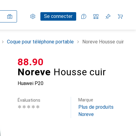
Paramètres
Compte client
Listes de comparaison
Listes d'envies
Panier
Se connecter
Coque pour téléphone portable
Noreve Housse cuir
CHF
88.90
Noreve
Housse cuir
Huawei P20
Marque
Évaluations
Plus de produits
Noreve