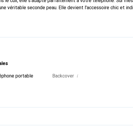
s le cuir, elle s'adapte parfaitement à votre téléphone. Sur me
une véritable seconde peau. Elle devient l'accessoire chic et in
naissable à l'international pour ses produits de haute qualité,
 clientèle exigeante.
ales
i
éphone portable
Backcover