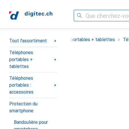
Recherche
Navigation par catégorie
Tout l'assortiment
Téléphones portables + tablettes
Té
Tout l'assortiment
Téléphones
portables +
tablettes
Téléphones
portables :
accessoires
Protection du
smartphone
Bandoulière pour