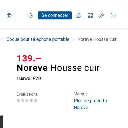
Paramètres
Compte client
Listes de comparaison
Listes d'envies
Panier
Se connecter
Coque pour téléphone portable
Noreve Housse cuir
CHF
139.–
Noreve
Housse cuir
Huawei P20
Marque
Évaluations
Plus de produits
Noreve