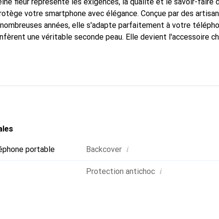
ine fleur représente les exigences, la qualité et le savoir-faire 
protège votre smartphone avec élégance. Conçue par des artisa
nombreuses années, elle s'adapte parfaitement à votre télépho
nfèrent une véritable seconde peau. Elle devient l'accessoire ch
connaître internationalement pour ses produits de haute quali
e clientèle exigeante.
ales
i
éphone portable
Backcover
i
Protection antichoc