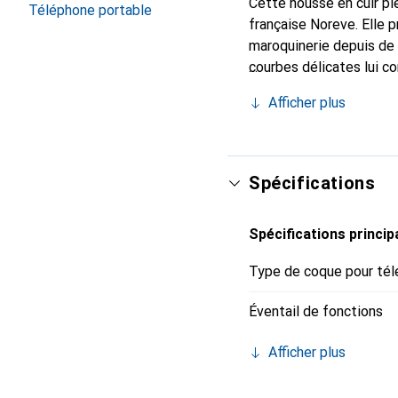
Cette housse en cuir ple
Téléphone portable
française Noreve. Elle 
maroquinerie depuis de 
courbes délicates lui co
de votre smartphone. Re
Afficher plus
est un choix sûr pour un
Spécifications
Spécifications princip
Type de coque pour tél
Éventail de fonctions
Afficher plus