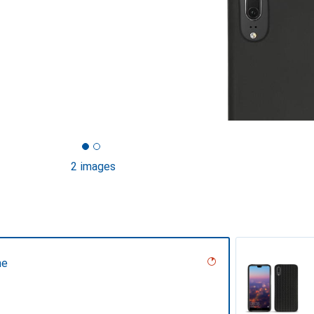
2 images
ne