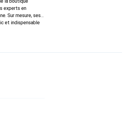
de la boutique
ns experts en
ne. Sur mesure, ses
ic et indispensable
té, la marque Noreve