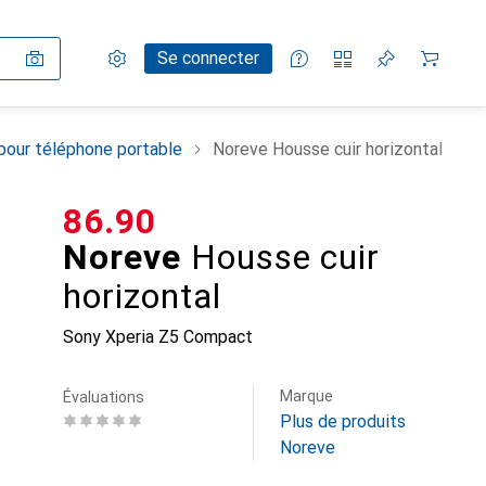
Paramètres
Compte client
Listes de comparaison
Listes d'envies
Panier
Se connecter
pour téléphone portable
Noreve Housse cuir horizontal
CHF
86.90
Noreve
Housse cuir
horizontal
Sony Xperia Z5 Compact
Marque
Évaluations
Plus de produits
Noreve