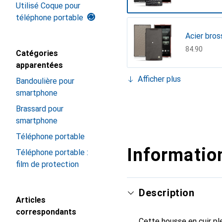
Utilisé Coque pour
téléphone portable
Acier bros
CHF
84.90
Catégories
apparentées
Afficher plus
Bandoulière pour
Autruche c
smartphone
CHF
86.90
Beige (Na
Blanc, Bl
Blanc, Bla
Bleu Ciel
Bleu, Bleu
Bleu, Blu 
Bordeaux,
Cobalt
Darboun s
Désert d'O
Gris
gris-brun,
Ivoire
Lila
Marron ( 
Mimosa
Noir, Roug
Pink, Ros
Prune vin
Rouge tro
Serpent d
Tomate
Vert Pati
Brassard pour
CHF
67.90
CHF
109.–
CHF
139.–
CHF
67.90
CHF
139.–
CHF
109.–
CHF
84.90
CHF
139.–
CHF
61.90
CHF
109.–
CHF
86.90
CHF
67.90
CHF
84.90
CHF
61.90
CHF
67.90
CHF
67.90
CHF
61.90
CHF
139.–
CHF
109.–
CHF
84.90
CHF
109.–
CHF
86.90
CHF
61.90
CHF
139.–
smartphone
Téléphone portable
Information
Téléphone portable :
film de protection
Description
Articles
correspondants
Cette housse en cuir ple