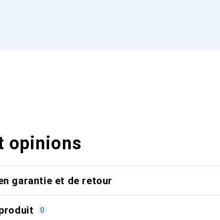
t opinions
en garantie et de retour
produit
0