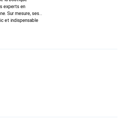
ns experts en
ne. Sur mesure, ses
ic et indispensable
té, la marque Noreve