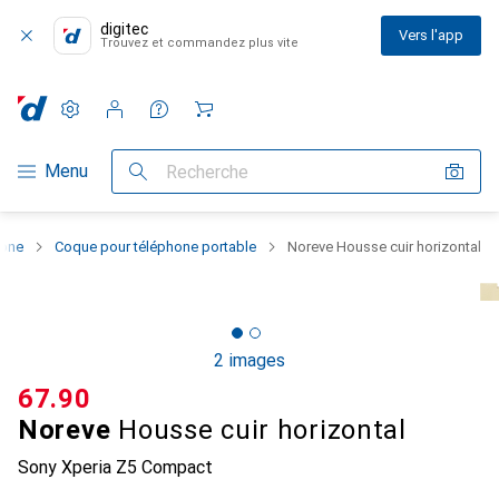
digitec
Vers l'app
Trouvez et commandez plus vite
Paramètres
Compte client
Listes de comparaison
Listes d'envies
Panier
Navigation par catégorie
Menu
Recherche
hone
Coque pour téléphone portable
Noreve Housse cuir horizontal
2 images
CHF
67.90
Noreve
Housse cuir horizontal
Sony Xperia Z5 Compact