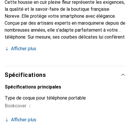
Cette housse en cuir pleine fleur représente les exigences,
la qualité et le savoir-faire de la boutique française
Noreve. Elle protège votre smartphone avec élégance.
Conçue par des artisans experts en maroquinerie depuis de
nombreuses années, elle s'adapte parfaitement à votre
téléphone. Sur mesure, ses courbes délicates lui confèrent
une véritable seconde peau. Elle devient l'accessoire chic
Afficher plus
et indispensable de votre smartphone. Reconnaissable à
l'international pour ses produits de haute qualité, la
marque Noreve est un choix sûr pour une clientèle
exigeante.
Spécifications
Spécifications principales
Type de coque pour téléphone portable
i
Bookcover
Afficher plus