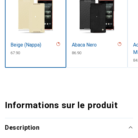
Beige (Nappa)
Abaca Nero
Ac
Mi
CHF
67.90
CHF
86.90
CH
84
Informations sur le produit
Description