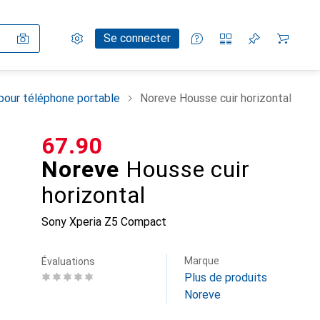
Paramètres
Compte client
Listes de comparaison
Listes d'envies
Panier
Se connecter
pour téléphone portable
Noreve Housse cuir horizontal
CHF
67.90
Noreve
Housse cuir
horizontal
Sony Xperia Z5 Compact
Marque
Évaluations
Plus de produits
Noreve