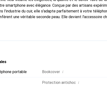
otre smartphone avec élégance. Conçue par des artisans expéri
 l'industrie du cuir, elle s'adapte parfaitement à votre télépho
nfèrent une véritable seconde peau. Elle devient l'accessoire ch
 La marque Noreve est reconnue internationalement pour ses pr
choix fiable pour une clientèle exigeante.
ales
i
éphone portable
Bookcover
i
Protection antichoc