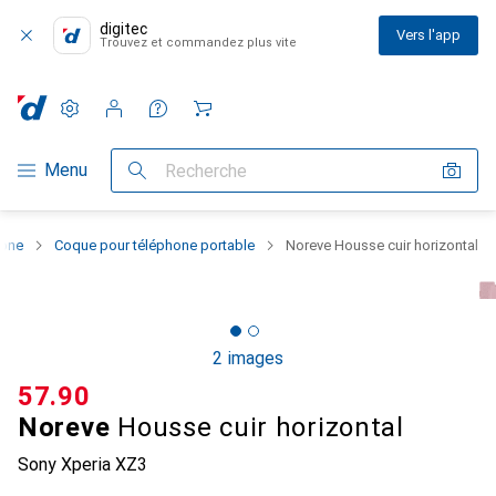
digitec
Vers l'app
Trouvez et commandez plus vite
Paramètres
Compte client
Listes de comparaison
Listes d'envies
Panier
Navigation par catégorie
Menu
Recherche
hone
Coque pour téléphone portable
Noreve Housse cuir horizontal
2 images
CHF
57.90
Noreve
Housse cuir horizontal
Sony Xperia XZ3