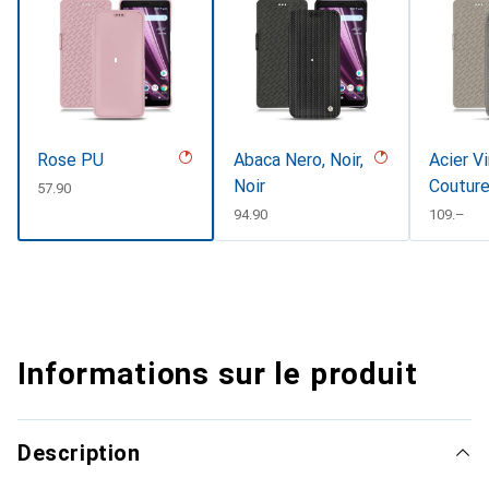
Rose PU
Abaca Nero, Noir,
Acier V
Noir
Coutur
CHF
57.90
CHF
94.90
CHF
109.–
Informations sur le produit
Description