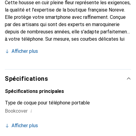
Cette housse en cuir pleine fleur représente les exigences,
la qualité et l'expertise de la boutique française Noreve.
Elle protège votre smartphone avec raffinement. Conçue
par des artisans qui sont des experts en maroquinerie
depuis de nombreuses années, elle s'adapte parfaitement
à votre téléphone. Sur mesure, ses courbes délicates lui
confèrent une véritable seconde peau. Elle devient un
Afficher plus
accessoire chic et essentiel pour votre smartphone.
Reconnaître internationalement pour ses produits de
haute qualité, la marque Noreve est un choix sûr pour une
clientèle exigeante.
Spécifications
Spécifications principales
Type de coque pour téléphone portable
i
Bookcover
Afficher plus