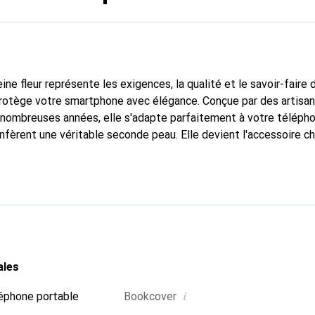
ine fleur représente les exigences, la qualité et le savoir-faire 
protège votre smartphone avec élégance. Conçue par des artisa
nombreuses années, elle s'adapte parfaitement à votre télépho
nfèrent une véritable seconde peau. Elle devient l'accessoire ch
connaître internationalement pour ses produits de haute quali
e clientèle exigeante.
ales
i
éphone portable
Bookcover