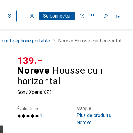
Paramètres
Compte client
Listes de comparaison
Listes d'envies
Panier
Se connecter
pour téléphone portable
Noreve Housse cuir horizontal
CHF
139.–
Noreve
Housse cuir
horizontal
Sony Xperia XZ3
Marque
Évaluations
Plus de produits
1
Noreve