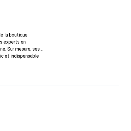
de la boutique
ns experts en
ne. Sur mesure, ses
ic et indispensable
té, la marque Noreve