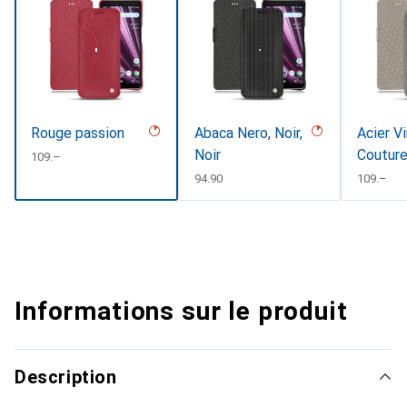
Rouge passion
Abaca Nero, Noir,
Acier V
Noir
Coutur
CHF
109.–
CHF
94.90
CHF
109.–
Informations sur le produit
Description