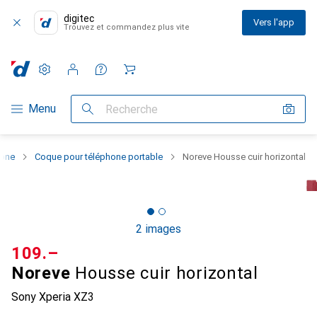
digitec
Vers l'app
Trouvez et commandez plus vite
Paramètres
Compte client
Listes de comparaison
Listes d'envies
Panier
Navigation par catégorie
Menu
Recherche
hone
Coque pour téléphone portable
Noreve Housse cuir horizontal
2 images
CHF
109.–
Noreve
Housse cuir horizontal
Sony Xperia XZ3