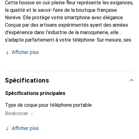
Cette housse en cuir pleine fleur représente les exigences,
la qualité et le savoir-faire de la boutique française
Noreve. Elle protège votre smartphone avec élégance.
Conçue par des artisans expérimentés ayant des années
d'expérience dans l'industrie de la maroquinerie, elle
s'adapte parfaitement à votre téléphone. Sur mesure, ses
courbes délicates lui confèrent une véritable seconde
Afficher plus
peau. Elle devient l'accessoire chic et indispensable pour
votre smartphone. La marque Noreve est reconnue
internationalement pour ses produits de haute qualité et
constitue un choix fiable pour une clientèle exigeante.
Spécifications
Spécifications principales
Type de coque pour téléphone portable
i
Bookcover
Afficher plus