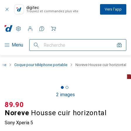
digitec
Vers l'app
Trouvez et commandez plus vite
Paramètres
Compte client
Listes de comparaison
Listes d'envies
Panier
Navigation par catégorie
Menu
Recherche
hone
Coque pour téléphone portable
Noreve Housse cuir horizontal
2 images
CHF
89.90
Noreve
Housse cuir horizontal
Sony Xperia 5