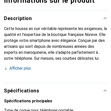
Informations sur le produit
Description
Cette housse en cuir véritable représente les exigences, la
qualité et l'expertise de la boutique française Noreve. Elle
protège votre smartphone avec élégance. Conçue par des
artisans qui sont depuis de nombreuses années des
experts en maroquinerie, elle s'adapte parfaitement à
votre téléphone. Sur mesure, ses courbes délicates lui
confèrent une véritable seconde peau. Elle devient
Afficher plus
l'accessoire chic et indispensable de votre smartphone.
Reconnaître internationalement pour ses produits de
haute qualité, la marque Noreve est un choix sûr pour une
clientèle exigeante.
Spécifications
Spécifications principales
Type de coque pour téléphone portable