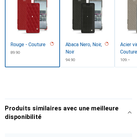
Rouge - Couture
Abaca Nero, Noir,
Acier v
Noir
Coutur
CHF
89.90
CHF
94.90
CHF
109.–
Produits similaires avec une meilleure
disponibilité