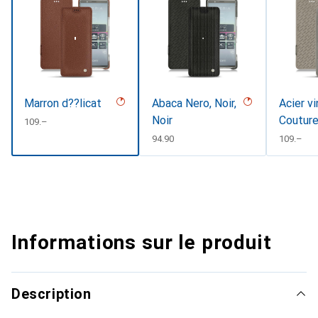
Marron d??licat
Abaca Nero, Noir,
Acier v
Noir
Coutur
CHF
109.–
CHF
94.90
CHF
109.–
Informations sur le produit
Description