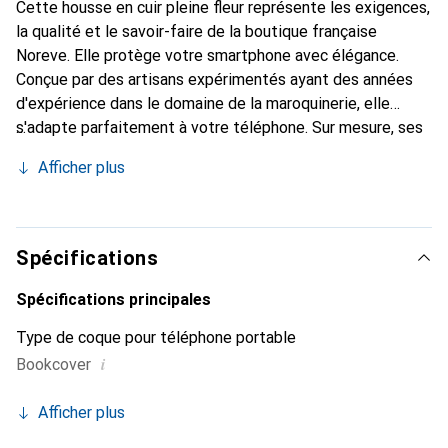
Cette housse en cuir pleine fleur représente les exigences,
la qualité et le savoir-faire de la boutique française
Noreve. Elle protège votre smartphone avec élégance.
Conçue par des artisans expérimentés ayant des années
d'expérience dans le domaine de la maroquinerie, elle
s'adapte parfaitement à votre téléphone. Sur mesure, ses
courbes délicates lui confèrent une véritable seconde
Afficher plus
peau. Elle devient un accessoire chic et indispensable pour
votre smartphone. Reconnaître internationalement pour
ses produits de haute qualité, la marque Noreve est un
choix fiable pour une clientèle exigeante.
Spécifications
Spécifications principales
Type de coque pour téléphone portable
i
Bookcover
Afficher plus