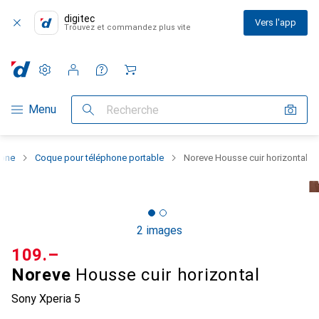
digitec
Vers l'app
Trouvez et commandez plus vite
Paramètres
Compte client
Listes de comparaison
Listes d'envies
Panier
Navigation par catégorie
Menu
Recherche
hone
Coque pour téléphone portable
Noreve Housse cuir horizontal
2 images
CHF
109.–
Noreve
Housse cuir horizontal
Sony Xperia 5