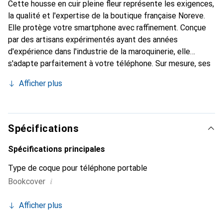
Cette housse en cuir pleine fleur représente les exigences,
la qualité et l'expertise de la boutique française Noreve.
Elle protège votre smartphone avec raffinement. Conçue
par des artisans expérimentés ayant des années
d'expérience dans l'industrie de la maroquinerie, elle
s'adapte parfaitement à votre téléphone. Sur mesure, ses
courbes délicates lui donnent une véritable seconde peau.
Afficher plus
Elle devient un accessoire chic et indispensable pour votre
smartphone. Reconnaître internationalement pour ses
produits de haute qualité, la marque Noreve est un choix
fiable pour une clientèle exigeante.
Spécifications
Spécifications principales
Type de coque pour téléphone portable
i
Bookcover
Afficher plus