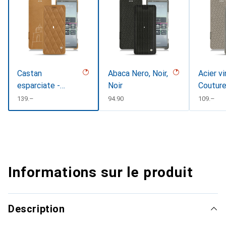
Castan
Abaca Nero, Noir,
Acier v
esparciate -
Noir
Coutur
Couture
CHF
139.–
CHF
94.90
CHF
109.–
Informations sur le produit
Description