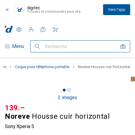
digitec
Vers l'app
Trouvez et commandez plus vite
Paramètres
Compte client
Listes de comparaison
Listes d'envies
Panier
Navigation par catégorie
Menu
Recherche
hone
Coque pour téléphone portable
Noreve Housse cuir horizontal
2 images
CHF
139.–
Noreve
Housse cuir horizontal
Sony Xperia 5