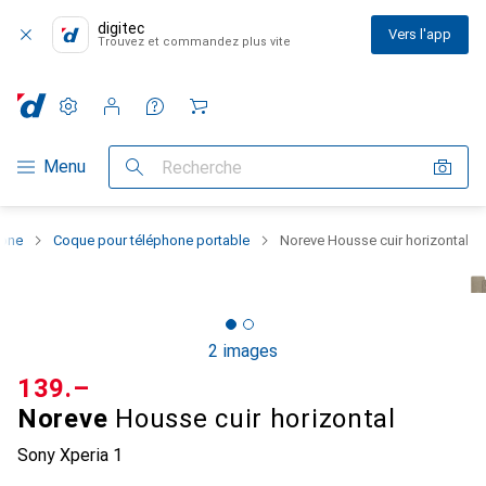
digitec
Vers l'app
Trouvez et commandez plus vite
Paramètres
Compte client
Listes de comparaison
Listes d'envies
Panier
Navigation par catégorie
Menu
Recherche
hone
Coque pour téléphone portable
Noreve Housse cuir horizontal
2 images
CHF
139.–
Noreve
Housse cuir horizontal
Sony Xperia 1