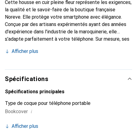
Cette housse en cuir pleine fleur représente les exigences,
la qualité et le savoir-faire de la boutique française
Noreve. Elle protège votre smartphone avec élégance.
Conçue par des artisans expérimentés ayant des années
d'expérience dans l'industrie de la maroquinerie, elle
s'adapte parfaitement à votre téléphone. Sur mesure, ses
courbes délicates lui confèrent une véritable seconde
Afficher plus
peau. Elle devient l'accessoire chic et indispensable pour
votre smartphone. La marque Noreve est reconnue
internationalement pour ses produits de haute qualité et
constitue un choix fiable pour une clientèle exigeante.
Spécifications
Spécifications principales
Type de coque pour téléphone portable
i
Bookcover
Afficher plus