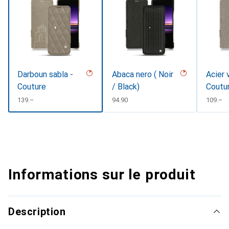
Darboun sabla -
Abaca nero ( Noir
Acier 
Couture
/ Black)
Coutu
CHF
139.–
CHF
94.90
CHF
109.–
Informations sur le produit
Description