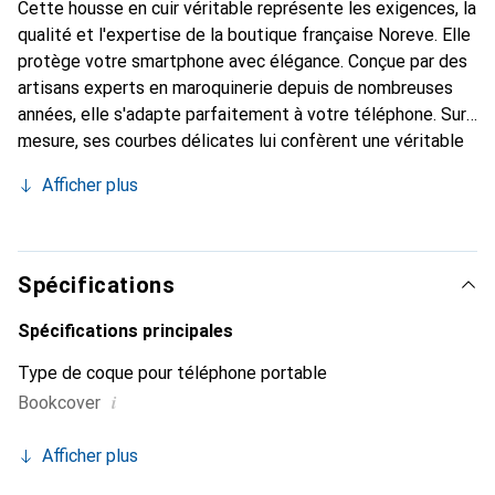
Cette housse en cuir véritable représente les exigences, la
qualité et l'expertise de la boutique française Noreve. Elle
protège votre smartphone avec élégance. Conçue par des
artisans experts en maroquinerie depuis de nombreuses
années, elle s'adapte parfaitement à votre téléphone. Sur
mesure, ses courbes délicates lui confèrent une véritable
seconde peau. Elle devient l'accessoire chic et
Afficher plus
indispensable de votre smartphone. Reconnaître
internationalement pour ses produits de haute qualité, la
marque Noreve est un choix sûr pour une clientèle
exigeante.
Spécifications
Spécifications principales
Type de coque pour téléphone portable
i
Bookcover
Afficher plus