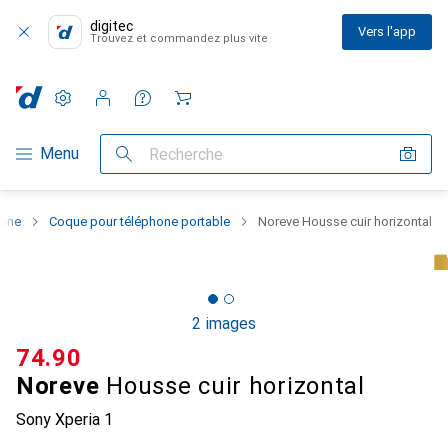
digitec
Vers l'app
Trouvez et commandez plus vite
Paramètres
Compte client
Listes de comparaison
Listes d'envies
Panier
Navigation par catégorie
Menu
Recherche
hone
Coque pour téléphone portable
Noreve Housse cuir horizontal
2 images
CHF
74.90
Noreve
Housse cuir horizontal
Sony Xperia 1