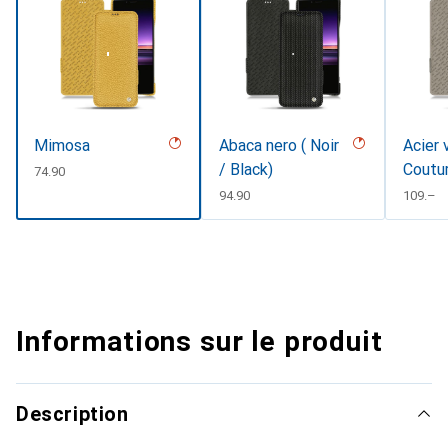
Mimosa
Abaca nero ( Noir
Acier 
/ Black)
Coutu
CHF
74.90
CHF
94.90
CHF
109.–
Informations sur le produit
Description