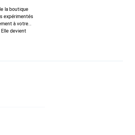
de la boutique
ns expérimentés
tement à votre
 Elle devient
pour ses produits de