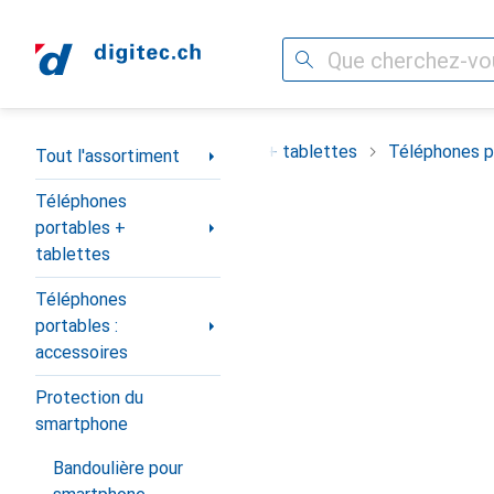
Recherche
Navigation par catégorie
ortiment
Téléphones portables + tablettes
Téléphones po
Tout l'assortiment
Téléphones
portables +
tablettes
Téléphones
portables :
accessoires
Protection du
smartphone
Bandoulière pour