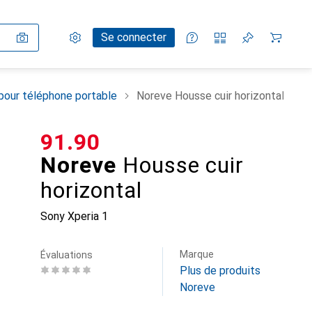
Paramètres
Compte client
Listes de comparaison
Listes d'envies
Panier
Se connecter
pour téléphone portable
Noreve Housse cuir horizontal
CHF
91.90
Noreve
Housse cuir
horizontal
Sony Xperia 1
Marque
Évaluations
Plus de produits
Noreve