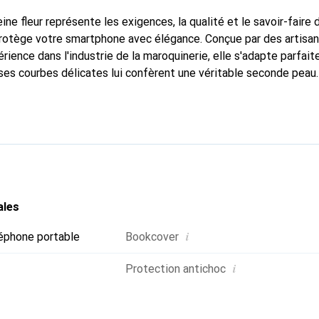
ine fleur représente les exigences, la qualité et le savoir-faire 
 protège votre smartphone avec élégance. Conçue par des artisa
rience dans l'industrie de la maroquinerie, elle s'adapte parfai
ses courbes délicates lui confèrent une véritable seconde peau.
dispensable pour votre smartphone. Reconnu internationalement 
 Noreve est un choix fiable pour une clientèle exigeante.
ales
i
éphone portable
Bookcover
i
Protection antichoc