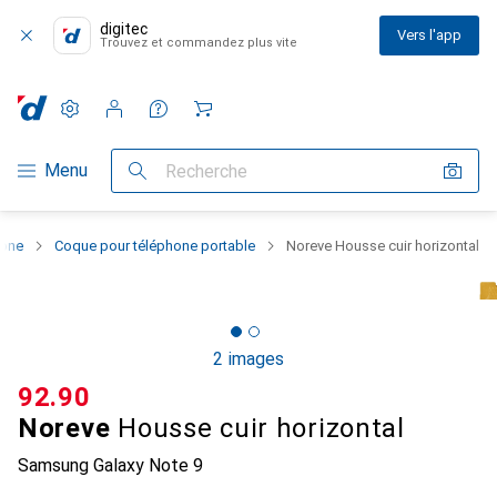
digitec
Vers l'app
Trouvez et commandez plus vite
Paramètres
Compte client
Listes de comparaison
Listes d'envies
Panier
Navigation par catégorie
Menu
Recherche
hone
Coque pour téléphone portable
Noreve Housse cuir horizontal
2 images
CHF
92.90
Noreve
Housse cuir horizontal
Samsung Galaxy Note 9