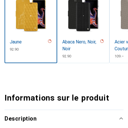
Jaune
Abaca Nero, Noir,
Acier 
Noir
Coutu
CHF
92.90
CHF
92.90
CHF
109.–
Informations sur le produit
Description