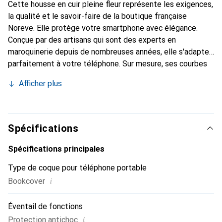
Cette housse en cuir pleine fleur représente les exigences,
la qualité et le savoir-faire de la boutique française
Noreve. Elle protège votre smartphone avec élégance.
Conçue par des artisans qui sont des experts en
maroquinerie depuis de nombreuses années, elle s'adapte
parfaitement à votre téléphone. Sur mesure, ses courbes
délicates lui donnent une véritable seconde peau. Elle
Afficher plus
devient l'accessoire chic et indispensable pour votre
smartphone. La marque Noreve est reconnue
internationalement pour ses produits de haute qualité et
constitue un choix sûr pour une clientèle exigeante.
Spécifications
Spécifications principales
Type de coque pour téléphone portable
i
Bookcover
Éventail de fonctions
i
Protection antichoc