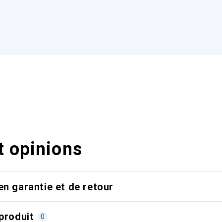
t opinions
en garantie et de retour
produit
0