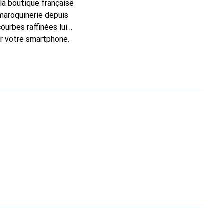
 la boutique française
maroquinerie depuis
urbes raffinées lui
ur votre smartphone.
onstitue un choix sûr