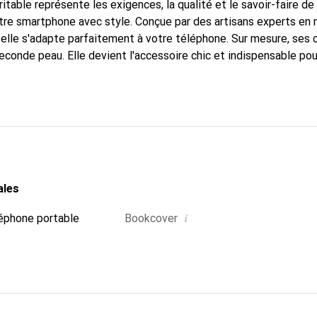
itable représente les exigences, la qualité et le savoir-faire de
tre smartphone avec style. Conçue par des artisans experts en 
lle s'adapte parfaitement à votre téléphone. Sur mesure, ses co
econde peau. Elle devient l'accessoire chic et indispensable po
connue à l'international pour ses produits de haute qualité et c
eante.
ales
i
éphone portable
Bookcover