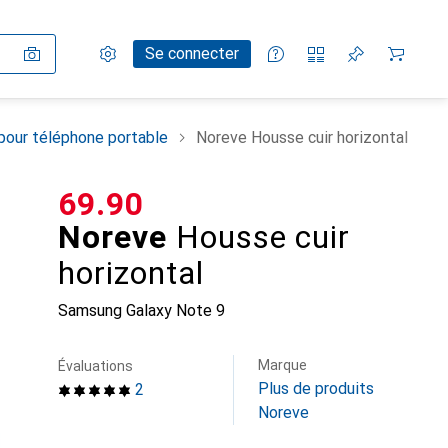
Paramètres
Compte client
Listes de comparaison
Listes d'envies
Panier
Se connecter
pour téléphone portable
Noreve Housse cuir horizontal
CHF
69.90
Noreve
Housse cuir
horizontal
Samsung Galaxy Note 9
Marque
Évaluations
Plus de produits
2
Noreve