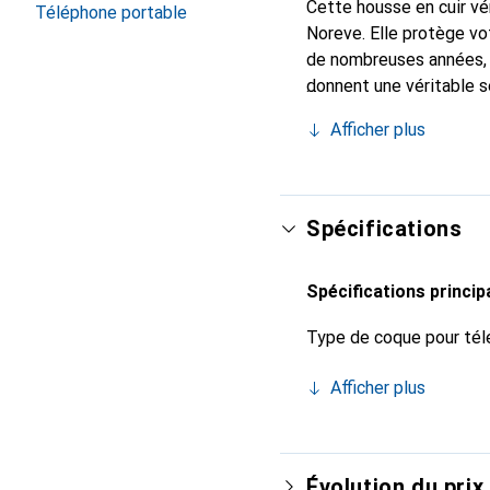
Cette housse en cuir vér
Téléphone portable
Noreve. Elle protège vo
de nombreuses années, e
donnent une véritable s
La marque Noreve est re
Afficher plus
pour une clientèle exig
Spécifications
Spécifications princip
Type de coque pour tél
Afficher plus
Évolution du prix