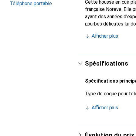
Cette housse en cuir ple
Téléphone portable
française Noreve. Elle
ayant des années d'expé
courbes délicates lui d
pour votre smartphone. 
Afficher plus
Noreve est un choix fiab
Spécifications
Spécifications princip
Type de coque pour tél
Afficher plus
Évolution du prix