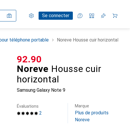
Paramètres
Compte client
Listes de comparaison
Listes d'envies
Panier
Se connecter
pour téléphone portable
Noreve Housse cuir horizontal
CHF
92.90
Noreve
Housse cuir
horizontal
Samsung Galaxy Note 9
Marque
Évaluations
Plus de produits
2
Noreve