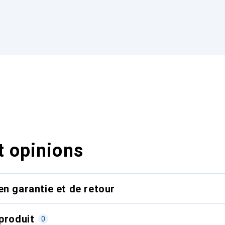
t opinions
en garantie et de retour
produit
0