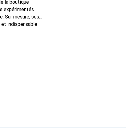
de la boutique
ns expérimentés
e. Sur mesure, ses
c et indispensable
ité, la marque