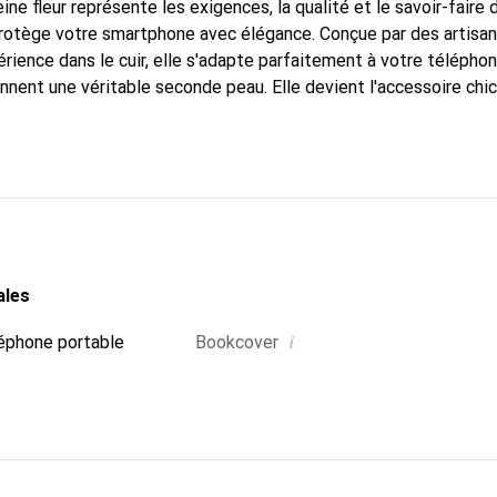
ine fleur représente les exigences, la qualité et le savoir-faire 
 protège votre smartphone avec élégance. Conçue par des artisa
rience dans le cuir, elle s'adapte parfaitement à votre téléphon
onnent une véritable seconde peau. Elle devient l'accessoire chi
Reconnaître internationalement pour ses produits de haute qual
le pour une clientèle exigeante.
ales
i
éphone portable
Bookcover