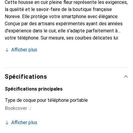
Cette housse en cuir pleine fleur représente les exigences,
la qualité et le savoir-faire de la boutique française
Noreve. Elle protège votre smartphone avec élégance.
Conçue par des artisans expérimentés ayant des années
d'expérience dans le cuir, elle s'adapte parfaitement à
votre téléphone. Sur mesure, ses courbes délicates lui
donnent une véritable seconde peau. Elle devient
Afficher plus
l'accessoire chic et indispensable pour votre smartphone.
Reconnaître internationalement pour ses produits de
haute qualité, la marque Noreve est un choix fiable pour
une clientèle exigeante.
Spécifications
Spécifications principales
Type de coque pour téléphone portable
i
Bookcover
Afficher plus