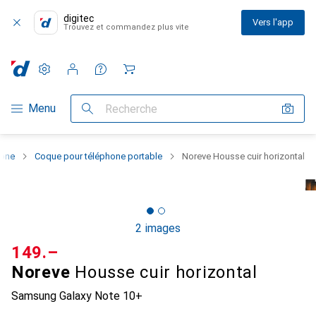
digitec
Vers l'app
Trouvez et commandez plus vite
Paramètres
Compte client
Listes de comparaison
Listes d'envies
Panier
Navigation par catégorie
Menu
Recherche
hone
Coque pour téléphone portable
Noreve Housse cuir horizontal
2 images
CHF
149.–
Noreve
Housse cuir horizontal
Samsung Galaxy Note 10+