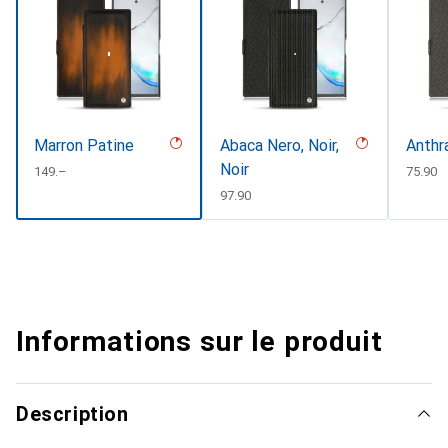
Marron Patine
Abaca Nero, Noir,
Anthr
Noir
CHF
149.–
CHF
75.90
CHF
97.90
Informations sur le produit
Description