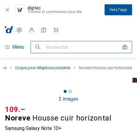
digitec
Vers l'app
Trouvez et commandez plus vite
Paramètres
Compte client
Listes de comparaison
Listes d'envies
Panier
Navigation par catégorie
Menu
Recherche
hone
Coque pour téléphone portable
Noreve Housse cuir horizontal
2 images
CHF
109.–
Noreve
Housse cuir horizontal
Samsung Galaxy Note 10+