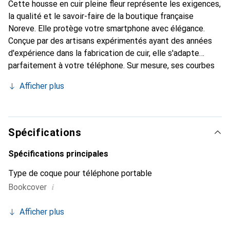
Cette housse en cuir pleine fleur représente les exigences,
la qualité et le savoir-faire de la boutique française
Noreve. Elle protège votre smartphone avec élégance.
Conçue par des artisans expérimentés ayant des années
d'expérience dans la fabrication de cuir, elle s'adapte
parfaitement à votre téléphone. Sur mesure, ses courbes
délicates offrent une véritable seconde peau. Elle devient
Afficher plus
un accessoire chic et indispensable pour votre
smartphone. La marque Noreve est reconnue
internationalement pour ses produits de haute qualité et
constitue un choix fiable pour une clientèle exigeante.
Spécifications
Spécifications principales
Type de coque pour téléphone portable
i
Bookcover
Afficher plus