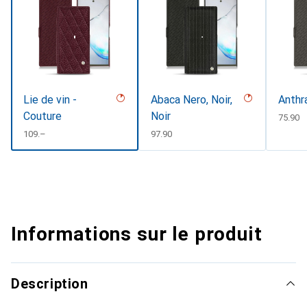
Lie de vin -
Abaca Nero, Noir,
Anthr
Couture
Noir
CHF
75.90
CHF
109.–
CHF
97.90
Informations sur le produit
Description