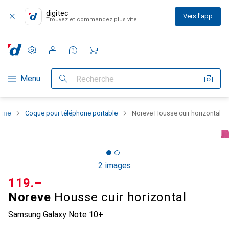
digitec
Vers l'app
Trouvez et commandez plus vite
Paramètres
Compte client
Listes de comparaison
Listes d'envies
Panier
Navigation par catégorie
Menu
Recherche
hone
Coque pour téléphone portable
Noreve Housse cuir horizontal
2 images
CHF
119.–
Noreve
Housse cuir horizontal
Samsung Galaxy Note 10+