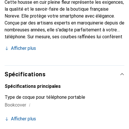
Cette housse en cuir pleine fleur représente les exigences,
la qualité et le savoir-faire de la boutique française
Noreve. Elle protège votre smartphone avec élégance.
Conçue par des artisans experts en maroquinerie depuis de
nombreuses années, elle s'adapte parfaitement à votre
téléphone. Sur mesure, ses courbes raffinées lui confèrent
une véritable seconde peau. Elle devient l'accessoire chic
Afficher plus
et indispensable de votre smartphone. Reconnaître
internationalement pour ses produits de haute qualité, la
marque Noreve est un choix sûr pour une clientèle
exigeante.
Spécifications
Spécifications principales
Type de coque pour téléphone portable
i
Bookcover
Afficher plus