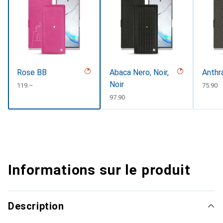
Rose BB
Abaca Nero, Noir,
Anthr
Noir
CHF
119.–
CHF
75.90
CHF
97.90
Informations sur le produit
Description