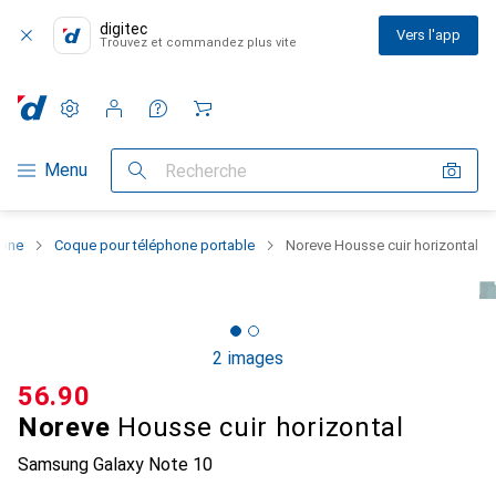
digitec
Vers l'app
Trouvez et commandez plus vite
Paramètres
Compte client
Listes de comparaison
Listes d'envies
Panier
Navigation par catégorie
Menu
Recherche
hone
Coque pour téléphone portable
Noreve Housse cuir horizontal
2 images
CHF
56.90
Noreve
Housse cuir horizontal
Samsung Galaxy Note 10