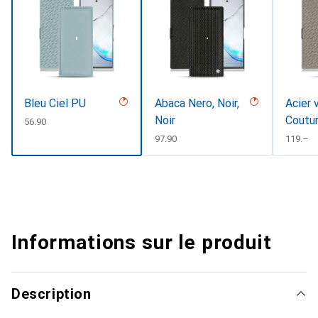
Bleu Ciel PU
Abaca Nero, Noir,
Acier 
Noir
Coutu
CHF
56.90
CHF
97.90
CHF
119.–
Informations sur le produit
Description