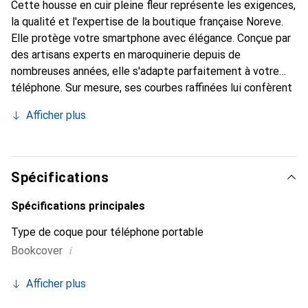
Cette housse en cuir pleine fleur représente les exigences,
la qualité et l'expertise de la boutique française Noreve.
Elle protège votre smartphone avec élégance. Conçue par
des artisans experts en maroquinerie depuis de
nombreuses années, elle s'adapte parfaitement à votre
téléphone. Sur mesure, ses courbes raffinées lui confèrent
une véritable seconde peau. Elle devient l'accessoire chic
Afficher plus
et indispensable pour votre smartphone. Reconnaître
internationalement pour ses produits de haute qualité, la
marque Noreve est un choix sûr pour une clientèle
exigeante.
Spécifications
Spécifications principales
Type de coque pour téléphone portable
i
Bookcover
Afficher plus