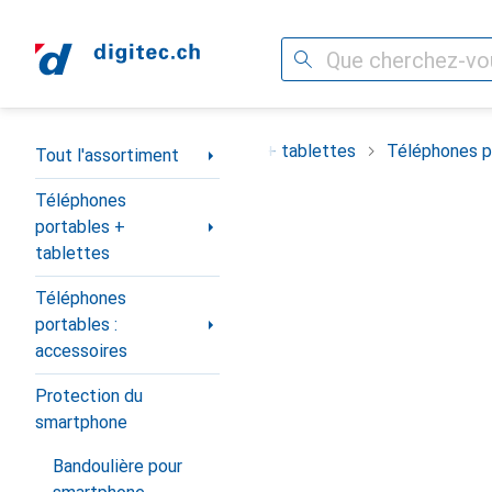
Recherche
Navigation par catégorie
ortiment
Téléphones portables + tablettes
Téléphones po
Tout l'assortiment
Téléphones
portables +
tablettes
Téléphones
portables :
accessoires
Protection du
smartphone
Bandoulière pour