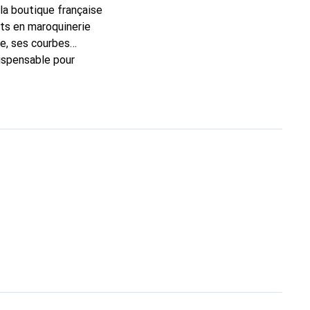
 la boutique française
rts en maroquinerie
e, ses courbes
dispensable pour
 la marque Noreve est