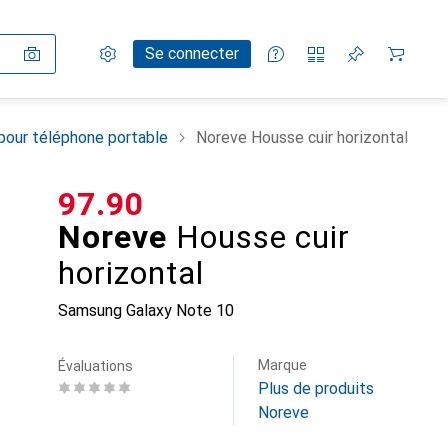
Paramètres
Compte client
Listes de comparaison
Listes d'envies
Panier
Se connecter
pour téléphone portable
Noreve Housse cuir horizontal
CHF
97.90
Noreve
Housse cuir
horizontal
Samsung Galaxy Note 10
Marque
Évaluations
Plus de produits
Noreve