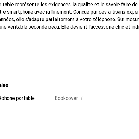
itable représente les exigences, la qualité et le savoir-faire de
tre smartphone avec raffinement. Conçue par des artisans expe
nnées, elle s'adapte parfaitement à votre téléphone. Sur mesur
une véritable seconde peau. Elle devient l'accessoire chic et in
naître internationalement pour ses produits de haute qualité,
ientèle exigeante.
ales
i
éphone portable
Bookcover