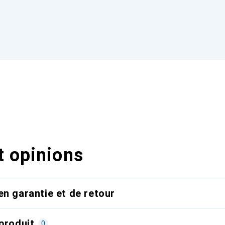
t opinions
en garantie et de retour
produit
0