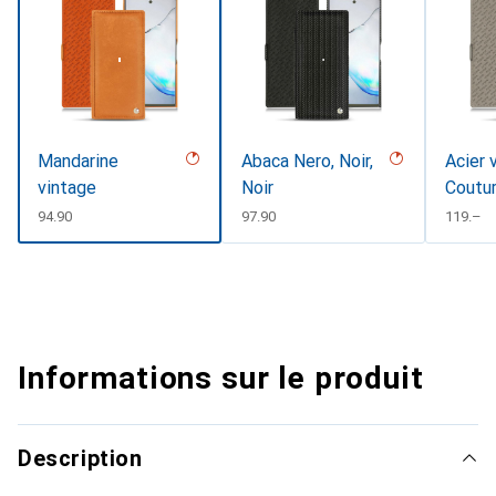
Mandarine
Abaca Nero, Noir,
Acier 
vintage
Noir
Coutu
CHF
94.90
CHF
97.90
CHF
119.–
Informations sur le produit
Description