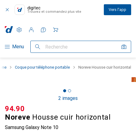
digitec
Vers l'app
Trouvez et commandez plus vite
Paramètres
Compte client
Listes de comparaison
Listes d'envies
Panier
Navigation par catégorie
Menu
Recherche
hone
Coque pour téléphone portable
Noreve Housse cuir horizontal
2 images
CHF
94.90
Noreve
Housse cuir horizontal
Samsung Galaxy Note 10