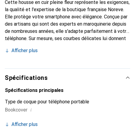
Cette housse en cuir pleine fleur représente les exigences,
la qualité et l'expertise de la boutique française Noreve.
Elle protège votre smartphone avec élégance. Conçue par
des artisans qui sont des experts en maroquinerie depuis
de nombreuses années, elle s'adapte parfaitement à votre
téléphone. Sur mesure, ses courbes délicates lui donnent
une véritable seconde peau. Elle devient un accessoire
Afficher plus
chic et essentiel de votre smartphone. Reconnaître
internationalement pour ses produits de haute qualité, la
marque Noreve est un choix sûr pour une clientèle
exigeante.
Spécifications
Spécifications principales
Type de coque pour téléphone portable
i
Bookcover
Afficher plus